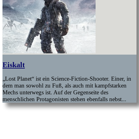
Eiskalt
„Lost Planet“ ist ein Science-Fiction-Shooter. Einer, in
dem man sowohl zu Fuß, als auch mit kampfstarken
Mechs unterwegs ist. Auf der Gegenseite des
menschlichen Protagonisten stehen ebenfalls nebst...