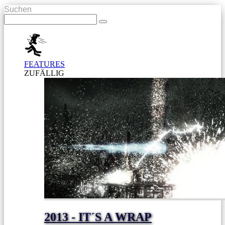
Suchen
FEATURES
ZUFÄLLIG
2013 - IT´S A WRAP