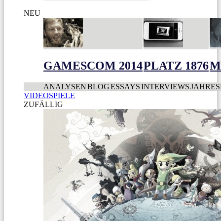
NEU
GAMESCOM 2014
PLATZ 1876
M
ANALYSEN
BLOG
ESSAYS
INTERVIEWS
JAHRES
VIDEOSPIELE
ZUFÄLLIG