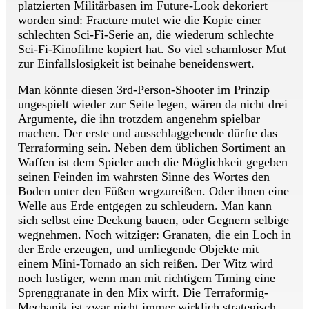
platzierten Militärbasen im Future-Look dekoriert
worden sind: Fracture mutet wie die Kopie einer
schlechten Sci-Fi-Serie an, die wiederum schlechte
Sci-Fi-Kinofilme kopiert hat. So viel schamloser Mut
zur Einfallslosigkeit ist beinahe beneidenswert.
Man könnte diesen 3rd-Person-Shooter im Prinzip
ungespielt wieder zur Seite legen, wären da nicht drei
Argumente, die ihn trotzdem angenehm spielbar
machen. Der erste und ausschlaggebende dürfte das
Terraforming sein. Neben dem üblichen Sortiment an
Waffen ist dem Spieler auch die Möglichkeit gegeben
seinen Feinden im wahrsten Sinne des Wortes den
Boden unter den Füßen wegzureißen. Oder ihnen eine
Welle aus Erde entgegen zu schleudern. Man kann
sich selbst eine Deckung bauen, oder Gegnern selbige
wegnehmen. Noch witziger: Granaten, die ein Loch in
der Erde erzeugen, und umliegende Objekte mit
einem Mini-Tornado an sich reißen. Der Witz wird
noch lustiger, wenn man mit richtigem Timing eine
Sprenggranate in den Mix wirft. Die Terraformig-
Mechanik ist zwar nicht immer wirklich strategisch