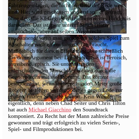
Fahrzeugeinlagen, die nicht wirklich der Rede wert
sind. Hier wird geschossen und erst später gefragt,
ohne dass die KI-Gegner ein nennenswertes Hindernis
darstellen. Das ist zwar unterm Strich relativ
anspruchslos, aber auf selben Wege recht
entspannend, wenn man gerade ein solches Spiel zum
Abschalten nach einem langem Tag braucht.
Maßgeblich für diesen Effekt trägt aber schließlich
das dritte Argument bei: Die Musik. Sie ist heroisch,
antreibend, episch. Sie unterstützt den
erderschütternden Marsch des Helden durch die
Gegnerhorden mit viel Inbrunst. Das kommt
besonders gut, wenn mehrere hundert Meter große
Roboter bestiegen werden, oder es gegen Ende zur
großen, finalen Schlacht kommt. Kein Wunder
eigentlich, denn neben Chad Seiter und Chris Tilton
hat auch
Michael Giacchino
den Soundtrack
komponiert. Zu Recht hat der Mann zahlreiche Preise
gewonnen und trägt erfolgreich zu vielen Serien-,
Spiel- und Filmproduktionen bei.