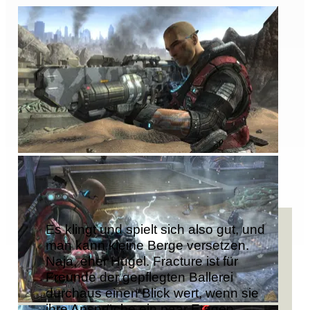
Es klingt und spielt sich also gut, und
man kann kleine Berge versetzen.
Naja, eher Hügel. Fracture ist für
Freunde der gepflegten Ballerei
durchaus einen Blick wert, wenn sie
ihre Ansprüche ein paar Etagen