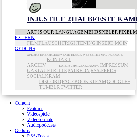
INJUSTICE 2
HALBFESTE KAME
ART IS OUR LANGUAGE
MEHRSPIELER
PIXEL
EXTERN
FILMFLAUSCH
FRIGHTENING
INSERT MOIN
GEDÖNS
ANDERE EMPFEHLENSWERTE BLOGS, WEBSEITEN UND FORMATE
KONTAKT
ARCHIV
IMPRESSUM
DATENSCHUTZERKLÄRUNG
GASTAUFTRITTE
PATREON
RSS-FEEDS
SOCIALKRAM
DISCORD
FACEBOOK
STEAM
GOOGLE+
TUMBLR
TWITTER
Content
Features
Videospiele
Videoformate
Audiopodcasts
Gedöns
RSS-Feeds