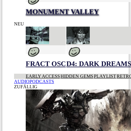
MONUMENT VALLEY
NEU
FRACT OSC
D4: DARK DREAMS 
EARLY ACCESS
HIDDEN GEMS
PLAYLIST
RETR
AUDIOPODCASTS
ZUFÄLLIG