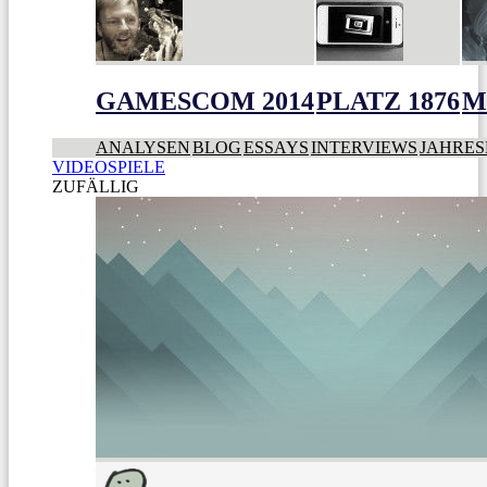
GAMESCOM 2014
PLATZ 1876
M
ANALYSEN
BLOG
ESSAYS
INTERVIEWS
JAHRES
VIDEOSPIELE
ZUFÄLLIG