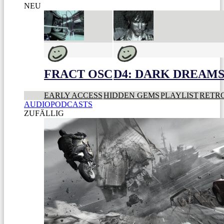
NEU
FRACT OSC
D4: DARK DREAMS 
EARLY ACCESS
HIDDEN GEMS
PLAYLIST
RETR
AUDIOPODCASTS
ZUFÄLLIG