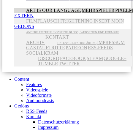
ART IS OUR LANGUAGE
MEHRSPIELER
PIXEL
EXTERN
FILMFLAUSCH
FRIGHTENING
INSERT MOIN
GEDÖNS
ANDERE EMPFEHLENSWERTE BLOGS, WEBSEITEN UND FORMATE
KONTAKT
ARCHIV
IMPRESSUM
DATENSCHUTZERKLÄRUNG
GASTAUFTRITTE
PATREON
RSS-FEEDS
SOCIALKRAM
DISCORD
FACEBOOK
STEAM
GOOGLE+
TUMBLR
TWITTER
Content
Features
Videospiele
Videoformate
Audiopodcasts
Gedöns
RSS-Feeds
Kontakt
Datenschutzerklärung
Impressum