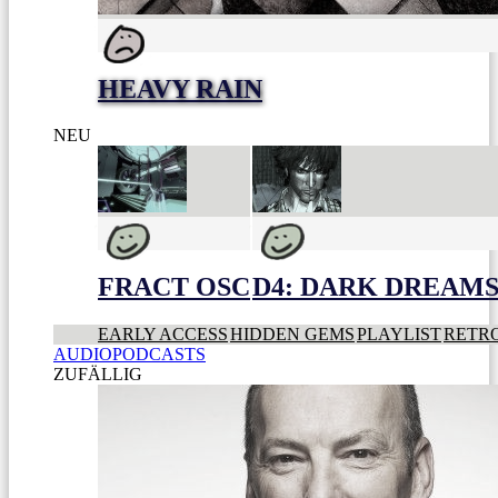
HEAVY RAIN
NEU
FRACT OSC
D4: DARK DREAMS 
EARLY ACCESS
HIDDEN GEMS
PLAYLIST
RETR
AUDIOPODCASTS
ZUFÄLLIG