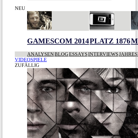
NEU
GAMESCOM 2014
PLATZ 1876
M
ANALYSEN
BLOG
ESSAYS
INTERVIEWS
JAHRES
VIDEOSPIELE
ZUFÄLLIG