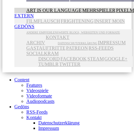
ART IS OUR LANGUAGE
MEHRSPIELER
PIXEL
EXTERN
FILMFLAUSCH
FRIGHTENING
INSERT MOIN
GEDÖNS
ANDERE EMPFEHLENSWERTE BLOGS, WEBSEITEN UND FORMATE
KONTAKT
ARCHIV
IMPRESSUM
DATENSCHUTZERKLÄRUNG
GASTAUFTRITTE
PATREON
RSS-FEEDS
SOCIALKRAM
DISCORD
FACEBOOK
STEAM
GOOGLE+
TUMBLR
TWITTER
Content
Features
Videospiele
Videoformate
Audiopodcasts
Gedöns
RSS-Feeds
Kontakt
Datenschutzerklärung
Impressum