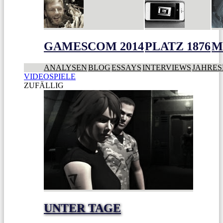
GAMESCOM 2014
PLATZ 1876
M
ANALYSEN
BLOG
ESSAYS
INTERVIEWS
JAHRES
VIDEOSPIELE
ZUFÄLLIG
UNTER TAGE