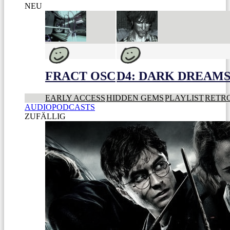
NEU
FRACT OSC
D4: DARK DREAMS 
EARLY ACCESS
HIDDEN GEMS
PLAYLIST
RETR
AUDIOPODCASTS
ZUFÄLLIG