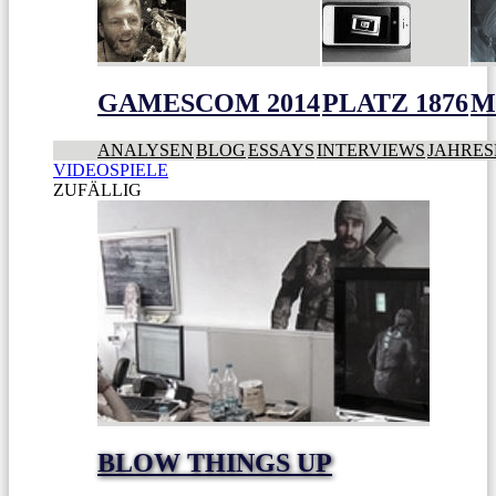
GAMESCOM 2014
PLATZ 1876
M
ANALYSEN
BLOG
ESSAYS
INTERVIEWS
JAHRES
VIDEOSPIELE
ZUFÄLLIG
BLOW THINGS UP