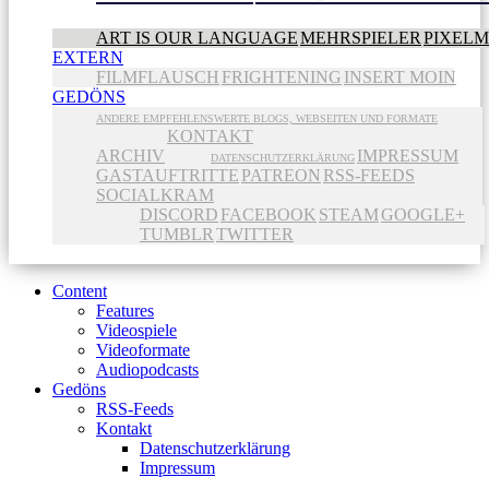
ART IS OUR LANGUAGE
MEHRSPIELER
PIXEL
EXTERN
FILMFLAUSCH
FRIGHTENING
INSERT MOIN
GEDÖNS
ANDERE EMPFEHLENSWERTE BLOGS, WEBSEITEN UND FORMATE
KONTAKT
ARCHIV
IMPRESSUM
DATENSCHUTZERKLÄRUNG
GASTAUFTRITTE
PATREON
RSS-FEEDS
SOCIALKRAM
DISCORD
FACEBOOK
STEAM
GOOGLE+
TUMBLR
TWITTER
Content
Features
Videospiele
Videoformate
Audiopodcasts
Gedöns
RSS-Feeds
Kontakt
Datenschutzerklärung
Impressum