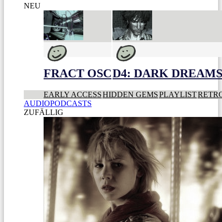
NEU
FRACT OSC
D4: DARK DREAMS 
EARLY ACCESS
HIDDEN GEMS
PLAYLIST
RETR
AUDIOPODCASTS
ZUFÄLLIG