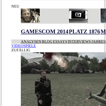
NEU
GAMESCOM 2014
PLATZ 1876
M
ANALYSEN
BLOG
ESSAYS
INTERVIEWS
JAHRES
VIDEOSPIELE
ZUFÄLLIG