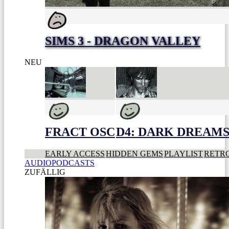
SIMS 3 - DRAGON VALLEY
NEU
FRACT OSC
D4: DARK DREAMS 
EARLY ACCESS
HIDDEN GEMS
PLAYLIST
RETR
AUDIOPODCASTS
ZUFÄLLIG