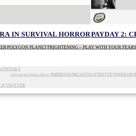
RA IN SURVIVAL HORROR
PAYDAY 2: 
HER
POLYGON PLANET
FRIGHTENING – PLAY WITH YOUR FEAR
KONTAKT
IMPRESSUM
GASTAUFTRITTE
PATREON
DATENSCHUTZERKLÄRUNG
LR
TWITTER