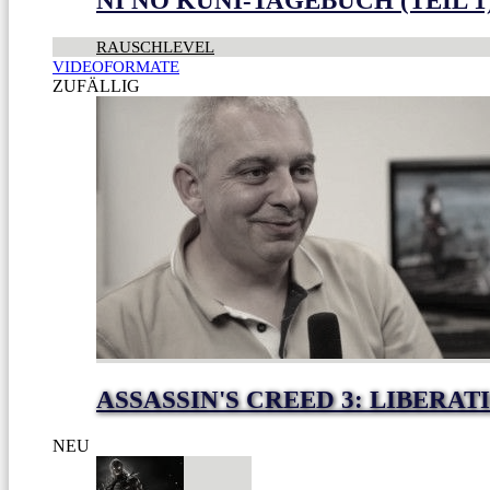
NI NO KUNI-TAGEBUCH (TEIL 1
RAUSCHLEVEL
VIDEOFORMATE
ZUFÄLLIG
ASSASSIN'S CREED 3: LIBERA
NEU