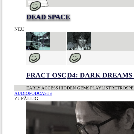
DEAD SPACE
NEU
FRACT OSC
D4: DARK DREAMS 
EARLY ACCESS
HIDDEN GEMS
PLAYLIST
RETROSPE
AUDIOPODCASTS
ZUFÄLLIG