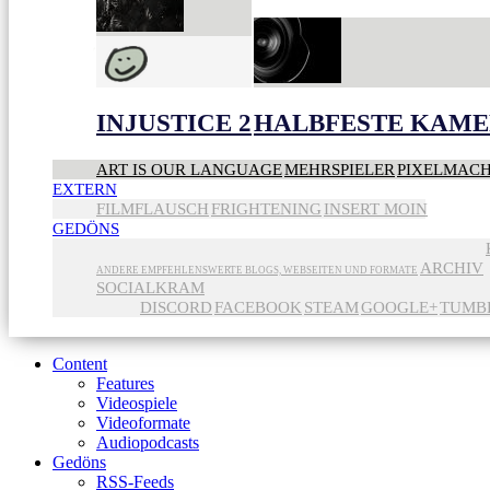
INJUSTICE 2
HALBFESTE KAME
ART IS OUR LANGUAGE
MEHRSPIELER
PIXELMAC
EXTERN
FILMFLAUSCH
FRIGHTENING
INSERT MOIN
GEDÖNS
ARCHIV
ANDERE EMPFEHLENSWERTE BLOGS, WEBSEITEN UND FORMATE
SOCIALKRAM
DISCORD
FACEBOOK
STEAM
GOOGLE+
TUMB
Content
Features
Videospiele
Videoformate
Audiopodcasts
Gedöns
RSS-Feeds