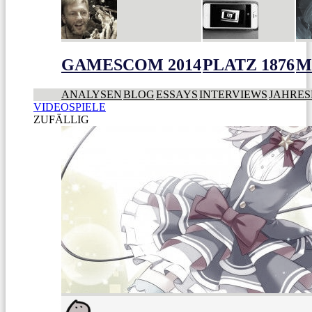
GAMESCOM 2014
PLATZ 1876
M
ANALYSEN
BLOG
ESSAYS
INTERVIEWS
JAHRES
VIDEOSPIELE
ZUFÄLLIG