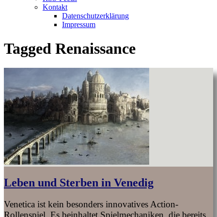
Kontakt
Datenschutzerklärung
Impressum
Tagged
Renaissance
Leben und Sterben in Venedig
Venetica ist kein besonders innovatives Action-
Rollenspiel. Es beinhaltet Spielmechaniken, die bereits