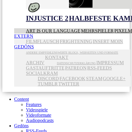
INJUSTICE 2
HALBFESTE KAME
ART IS OUR LANGUAGE
MEHRSPIELER
PIXEL
EXTERN
FILMFLAUSCH
FRIGHTENING
INSERT MOIN
GEDÖNS
ANDERE EMPFEHLENSWERTE BLOGS, WEBSEITEN UND FORMATE
KONTAKT
ARCHIV
IMPRESSUM
DATENSCHUTZERKLÄRUNG
GASTAUFTRITTE
PATREON
RSS-FEEDS
SOCIALKRAM
DISCORD
FACEBOOK
STEAM
GOOGLE+
TUMBLR
TWITTER
Content
Features
Videospiele
Videoformate
Audiopodcasts
Gedöns
RSS-Feeds