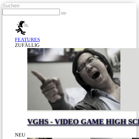
Suchen
FEATURES
ZUFÄLLIG
VGHS - VIDEO GAME HIGH S
NEU