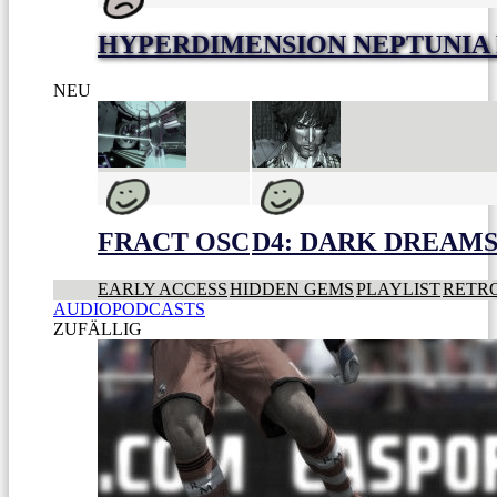
HYPERDIMENSION NEPTUNIA 
NEU
FRACT OSC
D4: DARK DREAMS 
EARLY ACCESS
HIDDEN GEMS
PLAYLIST
RETR
AUDIOPODCASTS
ZUFÄLLIG