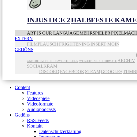
INJUSTICE 2
HALBFESTE KAME
ART IS OUR LANGUAGE
MEHRSPIELER
PIXELMAC
EXTERN
FILMFLAUSCH
FRIGHTENING
INSERT MOIN
GEDÖNS
ARCHIV
ANDERE EMPFEHLENSWERTE BLOGS, WEBSEITEN UND FORMATE
SOCIALKRAM
DISCORD
FACEBOOK
STEAM
GOOGLE+
TUMB
Content
Features
Videospiele
Videoformate
Audiopodcasts
Gedöns
RSS-Feeds
Kontakt
Datenschutzerklärung
Impressum