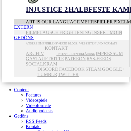
INJUSTICE 2
HALBFESTE KAME
ART IS OUR LANGUAGE
MEHRSPIELER
PIXEL
EXTERN
FILMFLAUSCH
FRIGHTENING
INSERT MOIN
GEDÖNS
ANDERE EMPFEHLENSWERTE BLOGS, WEBSEITEN UND FORMATE
KONTAKT
ARCHIV
IMPRESSUM
DATENSCHUTZERKLÄRUNG
GASTAUFTRITTE
PATREON
RSS-FEEDS
SOCIALKRAM
DISCORD
FACEBOOK
STEAM
GOOGLE+
TUMBLR
TWITTER
Content
Features
Videospiele
Videoformate
Audiopodcasts
Gedöns
RSS-Feeds
Kontakt