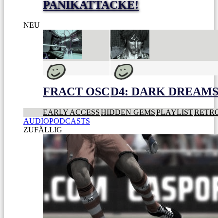
PANIKATTACKE!
NEU
FRACT OSC
D4: DARK DREAMS 
EARLY ACCESS
HIDDEN GEMS
PLAYLIST
RETR
AUDIOPODCASTS
ZUFÄLLIG