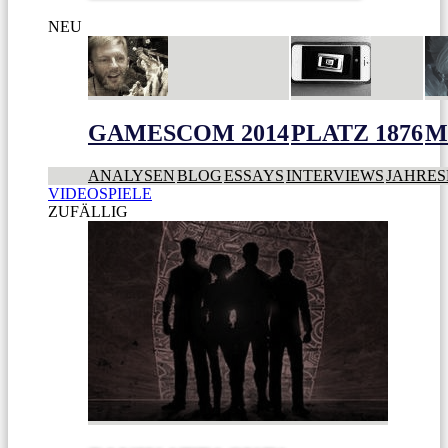
NEU
GAMESCOM 2014
PLATZ 1876
M
ANALYSEN
BLOG
ESSAYS
INTERVIEWS
JAHRES
VIDEOSPIELE
ZUFÄLLIG