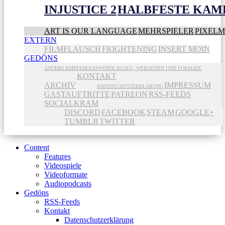
INJUSTICE 2
HALBFESTE KAME
ART IS OUR LANGUAGE
MEHRSPIELER
PIXEL
EXTERN
FILMFLAUSCH
FRIGHTENING
INSERT MOIN
GEDÖNS
ANDERE EMPFEHLENSWERTE BLOGS, WEBSEITEN UND FORMATE
KONTAKT
ARCHIV
IMPRESSUM
DATENSCHUTZERKLÄRUNG
GASTAUFTRITTE
PATREON
RSS-FEEDS
SOCIALKRAM
DISCORD
FACEBOOK
STEAM
GOOGLE+
TUMBLR
TWITTER
Content
Features
Videospiele
Videoformate
Audiopodcasts
Gedöns
RSS-Feeds
Kontakt
Datenschutzerklärung