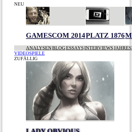
NEU
GAMESCOM 2014
PLATZ 1876
M
ANALYSEN
BLOG
ESSAYS
INTERVIEWS
JAHRES
VIDEOSPIELE
ZUFÄLLIG
LADY OBVIOUS