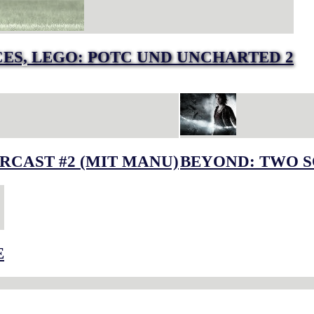
RCES, LEGO: POTC UND UNCHARTED 2
RCAST #2 (MIT MANU)
BEYOND: TWO S
E