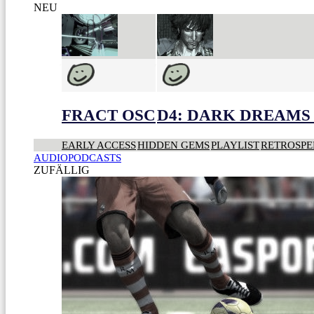
NEU
FRACT OSC
D4: DARK DREAMS 
EARLY ACCESS
HIDDEN GEMS
PLAYLIST
RETROSPE
AUDIOPODCASTS
ZUFÄLLIG