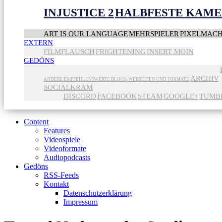
INJUSTICE 2
HALBFESTE KAME
ART IS OUR LANGUAGE
MEHRSPIELER
PIXELMAC
EXTERN
FILMFLAUSCH
FRIGHTENING
INSERT MOIN
GEDÖNS
ARCHIV
ANDERE EMPFEHLENSWERTE BLOGS, WEBSEITEN UND FORMATE
SOCIALKRAM
DISCORD
FACEBOOK
STEAM
GOOGLE+
TUMB
Content
Features
Videospiele
Videoformate
Audiopodcasts
Gedöns
RSS-Feeds
Kontakt
Datenschutzerklärung
Impressum