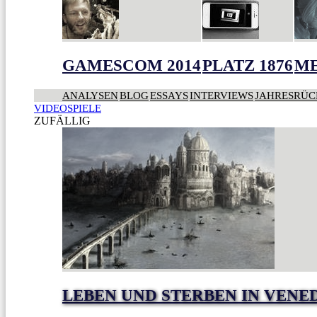
GAMESCOM 2014
PLATZ 1876
ME
ANALYSEN
BLOG
ESSAYS
INTERVIEWS
JAHRESRÜC
VIDEOSPIELE
ZUFÄLLIG
LEBEN UND STERBEN IN VENE