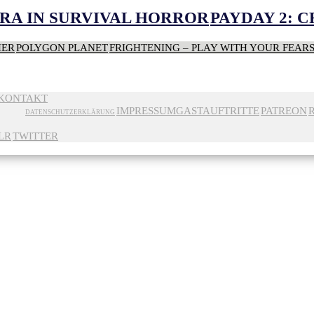
RA IN SURVIVAL HORROR
PAYDAY 2: 
HER
POLYGON PLANET
FRIGHTENING – PLAY WITH YOUR FEAR
KONTAKT
IMPRESSUM
GASTAUFTRITTE
PATREON
DATENSCHUTZERKLÄRUNG
LR
TWITTER