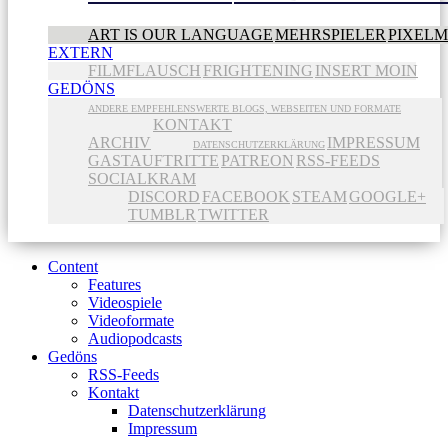
ART IS OUR LANGUAGE
MEHRSPIELER
PIXEL
EXTERN
FILMFLAUSCH
FRIGHTENING
INSERT MOIN
GEDÖNS
ANDERE EMPFEHLENSWERTE BLOGS, WEBSEITEN UND FORMATE
KONTAKT
ARCHIV
IMPRESSUM
DATENSCHUTZERKLÄRUNG
GASTAUFTRITTE
PATREON
RSS-FEEDS
SOCIALKRAM
DISCORD
FACEBOOK
STEAM
GOOGLE+
TUMBLR
TWITTER
Content
Features
Videospiele
Videoformate
Audiopodcasts
Gedöns
RSS-Feeds
Kontakt
Datenschutzerklärung
Impressum