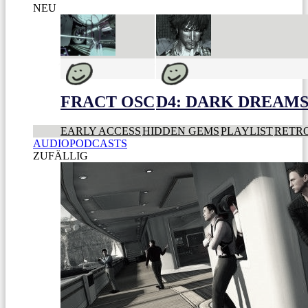
NEU
FRACT OSC
D4: DARK DREAMS 
EARLY ACCESS
HIDDEN GEMS
PLAYLIST
RETR
AUDIOPODCASTS
ZUFÄLLIG