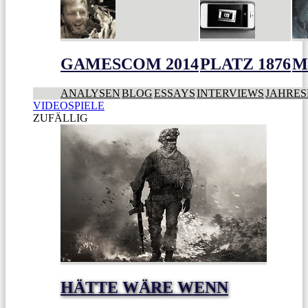
GAMESCOM 2014
PLATZ 1876
M
ANALYSEN
BLOG
ESSAYS
INTERVIEWS
JAHRES
VIDEOSPIELE
ZUFÄLLIG
HÄTTE WÄRE WENN