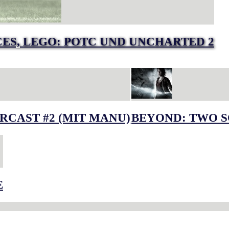
RCES, LEGO: POTC UND UNCHARTED 2
RCAST #2 (MIT MANU)
BEYOND: TWO S
E