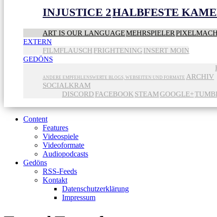
INJUSTICE 2
HALBFESTE KAME
ART IS OUR LANGUAGE
MEHRSPIELER
PIXELMAC
EXTERN
FILMFLAUSCH
FRIGHTENING
INSERT MOIN
GEDÖNS
ARCHIV
ANDERE EMPFEHLENSWERTE BLOGS, WEBSEITEN UND FORMATE
SOCIALKRAM
DISCORD
FACEBOOK
STEAM
GOOGLE+
TUMB
Content
Features
Videospiele
Videoformate
Audiopodcasts
Gedöns
RSS-Feeds
Kontakt
Datenschutzerklärung
Impressum