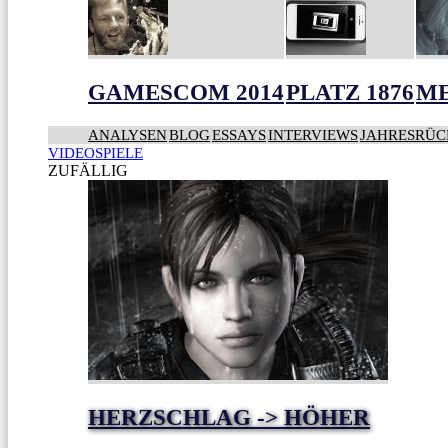
GAMESCOM 2014
PLATZ 1876
ME
ANALYSEN
BLOG
ESSAYS
INTERVIEWS
JAHRESRÜC
VIDEOSPIELE
ZUFÄLLIG
HERZSCHLAG -> HÖHER