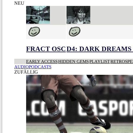
NEU
FRACT OSC
D4: DARK DREAMS 
EARLY ACCESS
HIDDEN GEMS
PLAYLIST
RETROSPE
AUDIOPODCASTS
ZUFÄLLIG