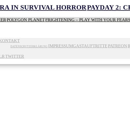
RA IN SURVIVAL HORROR
PAYDAY 2: 
HER
POLYGON PLANET
FRIGHTENING – PLAY WITH YOUR FEAR
KONTAKT
IMPRESSUM
GASTAUFTRITTE
PATREON
DATENSCHUTZERKLÄRUNG
LR
TWITTER