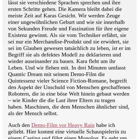
lässt sie verschiedene Sprachen sprechen und ihre
ersten Schritte gehen. Die Kamera bleibt dabei die
meiste Zeit auf Karas Gesicht. Wir werden Zeuge
einer ungewöhnlichen Geburt und wie sie innerhalb
von Sekunden Freude und Faszination für ihre eigene
Existenz gewinnt. Als sie vom Techniker erfährt, sie
sei nur ein Merchandise-Produkt und sie erwidert, sie
sei im Glauben gewesen tatsächlich zu leben, ist er im
Begriff sie als defektes Modell zu deklarieren und
wieder auseinander zu bauen. Kara fleht um ihr
Leben. Und wir flehen mit. In drei Minuten umfasst
Quantic Dream mit seinem Demo-Film die
Quintessenz vieler Science Fiction-Romane, begreift
den Aspekt der Unschuld von Menschen geschaffenen
Robotern, die in eine böse Welt hinein gebaut werden
– wie Kinder die die Last ihrer Eltern zu tragen
haben. Maschinen, die dem Menschen ähnlicher sind,
als der Mensch selbst.
Auch den
Demo-Film vor Heavy Rain
habe ich
geliebt. Hier kommt eine virtuelle Schauspielerin zu
einem Casting und führt einen Monolog. Es geht um