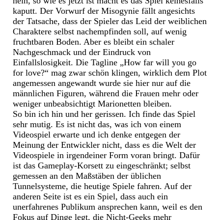
nein, so wie es jetzt ist macht es das Spiel keinesfalls
kaputt. Der Vorwurf der Misogynie fällt angesichts
der Tatsache, dass der Spieler das Leid der weiblichen
Charaktere selbst nachempfinden soll, auf wenig
fruchtbaren Boden. Aber es bleibt ein schaler
Nachgeschmack und der Eindruck von
Einfallslosigkeit. Die Tagline „How far will you go
for love?“ mag zwar schön klingen, wirklich dem Plot
angemessen angewandt wurde sie hier nur auf die
männlichen Figuren, während die Frauen mehr oder
weniger unbeabsichtigt Marionetten bleiben.
So bin ich hin und her gerissen. Ich finde das Spiel
sehr mutig. Es ist nicht das, was ich von einem
Videospiel erwarte und ich denke entgegen der
Meinung der Entwickler nicht, dass es die Welt der
Videospiele in irgendeiner Form voran bringt. Dafür
ist das Gameplay-Korsett zu eingeschränkt; selbst
gemessen an den Maßstäben der üblichen
Tunnelsysteme, die heutige Spiele fahren. Auf der
anderen Seite ist es ein Spiel, dass auch ein
unerfahrenes Publikum ansprechen kann, weil es den
Fokus auf Dinge legt, die Nicht-Geeks mehr