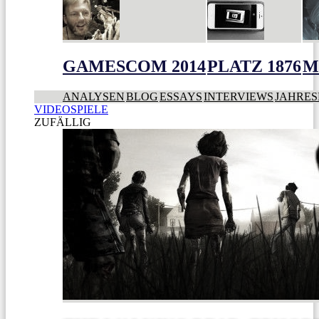
GAMESCOM 2014
PLATZ 1876
M
ANALYSEN
BLOG
ESSAYS
INTERVIEWS
JAHRES
VIDEOSPIELE
ZUFÄLLIG