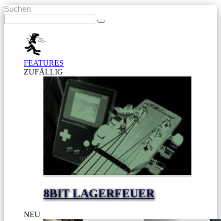
Suchen
FEATURES
ZUFÄLLIG
8BIT LAGERFEUER
NEU