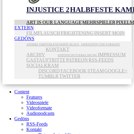
INJUSTICE 2
HALBFESTE KAME
ART IS OUR LANGUAGE
MEHRSPIELER
PIXEL
EXTERN
FILMFLAUSCH
FRIGHTENING
INSERT MOIN
GEDÖNS
ANDERE EMPFEHLENSWERTE BLOGS, WEBSEITEN UND FORMATE
KONTAKT
ARCHIV
IMPRESSUM
DATENSCHUTZERKLÄRUNG
GASTAUFTRITTE
PATREON
RSS-FEEDS
SOCIALKRAM
DISCORD
FACEBOOK
STEAM
GOOGLE+
TUMBLR
TWITTER
Content
Features
Videospiele
Videoformate
Audiopodcasts
Gedöns
RSS-Feeds
Kontakt