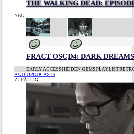
THE WALKING DEAD: EPISODE 
NEU
FRACT OSC
D4: DARK DREAMS 
EARLY ACCESS
HIDDEN GEMS
PLAYLIST
RETR
AUDIOPODCASTS
ZUFÄLLIG