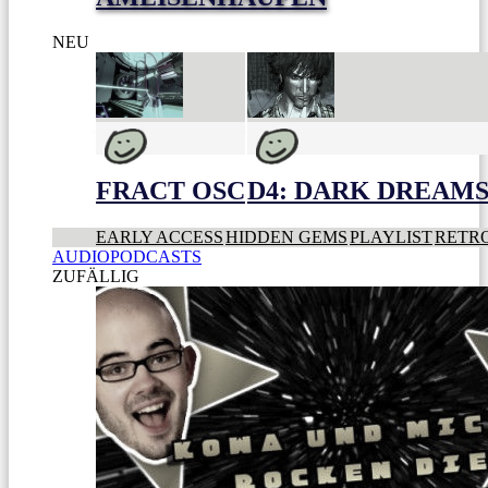
NEU
FRACT OSC
D4: DARK DREAMS 
EARLY ACCESS
HIDDEN GEMS
PLAYLIST
RETR
AUDIOPODCASTS
ZUFÄLLIG