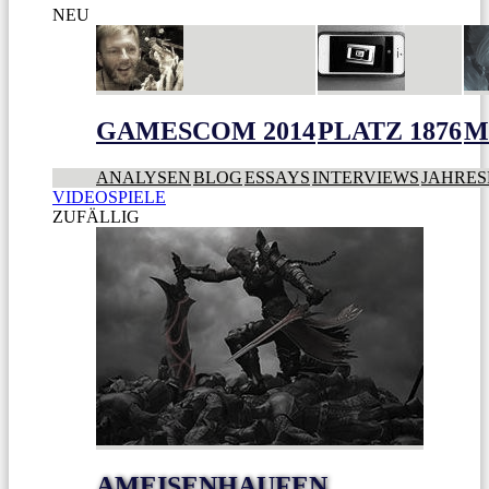
NEU
GAMESCOM 2014
PLATZ 1876
M
ANALYSEN
BLOG
ESSAYS
INTERVIEWS
JAHRES
VIDEOSPIELE
ZUFÄLLIG
AMEISENHAUFEN