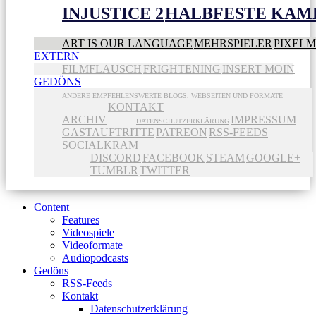
INJUSTICE 2
HALBFESTE KAME
ART IS OUR LANGUAGE
MEHRSPIELER
PIXEL
EXTERN
FILMFLAUSCH
FRIGHTENING
INSERT MOIN
GEDÖNS
ANDERE EMPFEHLENSWERTE BLOGS, WEBSEITEN UND FORMATE
KONTAKT
ARCHIV
IMPRESSUM
DATENSCHUTZERKLÄRUNG
GASTAUFTRITTE
PATREON
RSS-FEEDS
SOCIALKRAM
DISCORD
FACEBOOK
STEAM
GOOGLE+
TUMBLR
TWITTER
Content
Features
Videospiele
Videoformate
Audiopodcasts
Gedöns
RSS-Feeds
Kontakt
Datenschutzerklärung