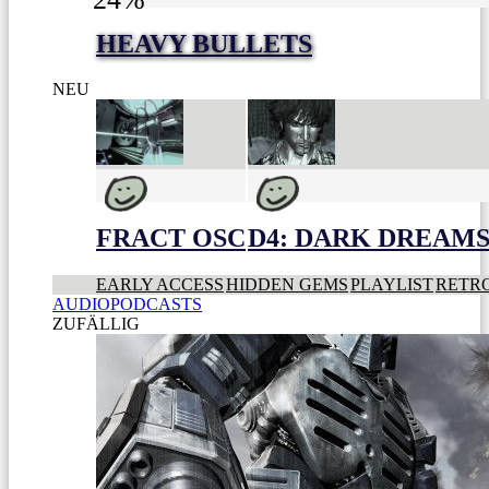
HEAVY BULLETS
NEU
FRACT OSC
D4: DARK DREAMS 
EARLY ACCESS
HIDDEN GEMS
PLAYLIST
RETR
AUDIOPODCASTS
ZUFÄLLIG