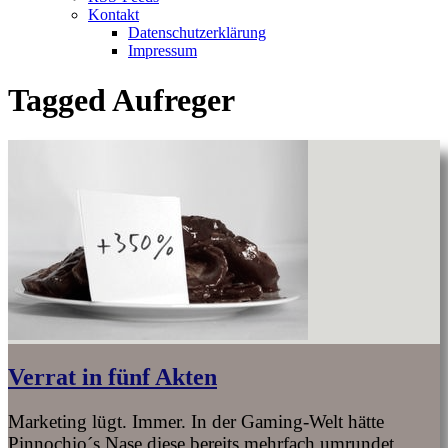
Kontakt
Datenschutzerklärung
Impressum
Tagged
Aufreger
Verrat in fünf Akten
Marketing lügt. Immer. In der Gaming-Welt hätte
Pinnochio´s Nase diese bereits mehrfach umrundet.