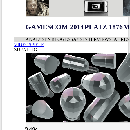
GAMESCOM 2014
PLATZ 1876
M
ANALYSEN
BLOG
ESSAYS
INTERVIEWS
JAHRES
VIDEOSPIELE
ZUFÄLLIG
24%