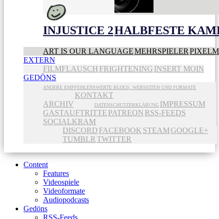
INJUSTICE 2
HALBFESTE KAME
ART IS OUR LANGUAGE
MEHRSPIELER
PIXEL
EXTERN
FILMFLAUSCH
FRIGHTENING
INSERT MOIN
GEDÖNS
ANDERE EMPFEHLENSWERTE BLOGS, WEBSEITEN UND FORMATE
KONTAKT
ARCHIV
IMPRESSUM
DATENSCHUTZERKLÄRUNG
GASTAUFTRITTE
PATREON
RSS-FEEDS
SOCIALKRAM
DISCORD
FACEBOOK
STEAM
GOOGLE+
TUMBLR
TWITTER
Content
Features
Videospiele
Videoformate
Audiopodcasts
Gedöns
RSS-Feeds