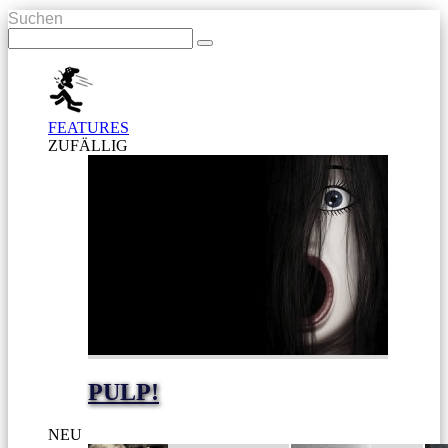
Suchen
FEATURES
ZUFÄLLIG
PULP!
NEU