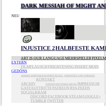
DARK MESSIAH OF MIGHT AN
NEU
INJUSTICE 2
HALBFESTE KAME
ART IS OUR LANGUAGE
MEHRSPIELER
PIXEL
EXTERN
FILMFLAUSCH
FRIGHTENING
INSERT MOIN
GEDÖNS
ANDERE EMPFEHLENSWERTE BLOGS, WEBSEITEN UND FORMATE
KONTAKT
ARCHIV
IMPRESSUM
DATENSCHUTZERKLÄRUNG
GASTAUFTRITTE
PATREON
RSS-FEEDS
SOCIALKRAM
DISCORD
FACEBOOK
STEAM
GOOGLE+
TUMBLR
TWITTER