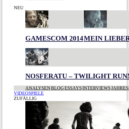
NEU
GAMESCOM 2014
MEIN LIEBE
NOSFERATU – TWILIGHT RUN
ANALYSEN
BLOG
ESSAYS
INTERVIEWS
JAHRES
VIDEOSPIELE
ZUFÄLLIG