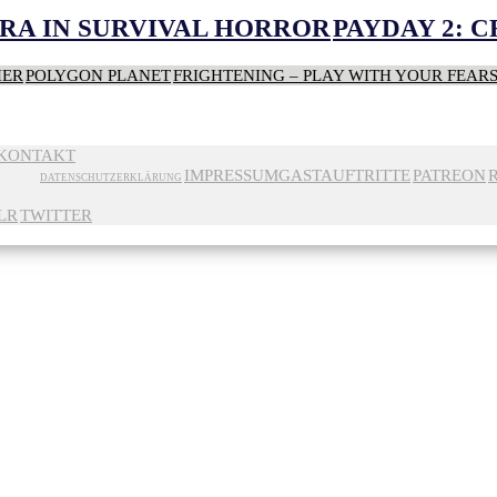
RA IN SURVIVAL HORROR
PAYDAY 2: 
HER
POLYGON PLANET
FRIGHTENING – PLAY WITH YOUR FEAR
KONTAKT
IMPRESSUM
GASTAUFTRITTE
PATREON
DATENSCHUTZERKLÄRUNG
LR
TWITTER