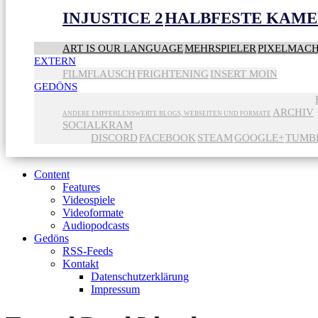
INJUSTICE 2
HALBFESTE KAME
ART IS OUR LANGUAGE
MEHRSPIELER
PIXELMAC
EXTERN
FILMFLAUSCH
FRIGHTENING
INSERT MOIN
GEDÖNS
ARCHIV
ANDERE EMPFEHLENSWERTE BLOGS, WEBSEITEN UND FORMATE
SOCIALKRAM
DISCORD
FACEBOOK
STEAM
GOOGLE+
TUMB
Content
Features
Videospiele
Videoformate
Audiopodcasts
Gedöns
RSS-Feeds
Kontakt
Datenschutzerklärung
Impressum