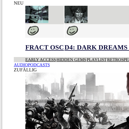
NEU
FRACT OSC
D4: DARK DREAMS 
EARLY ACCESS
HIDDEN GEMS
PLAYLIST
RETROSPE
AUDIOPODCASTS
ZUFÄLLIG