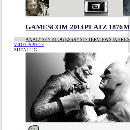
GAMESCOM 2014
PLATZ 1876
M
ANALYSEN
BLOG
ESSAYS
INTERVIEWS
JAHRES
VIDEOSPIELE
ZUFÄLLIG