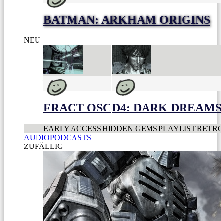
BATMAN: ARKHAM ORIGINS
NEU
FRACT OSC
D4: DARK DREAMS 
EARLY ACCESS
HIDDEN GEMS
PLAYLIST
RETR
AUDIOPODCASTS
ZUFÄLLIG