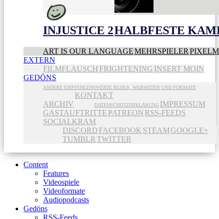
INJUSTICE 2
HALBFESTE KAME
ART IS OUR LANGUAGE
MEHRSPIELER
PIXEL
EXTERN
FILMFLAUSCH
FRIGHTENING
INSERT MOIN
GEDÖNS
ANDERE EMPFEHLENSWERTE BLOGS, WEBSEITEN UND FORMATE
KONTAKT
ARCHIV
IMPRESSUM
DATENSCHUTZERKLÄRUNG
GASTAUFTRITTE
PATREON
RSS-FEEDS
SOCIALKRAM
DISCORD
FACEBOOK
STEAM
GOOGLE+
TUMBLR
TWITTER
Content
Features
Videospiele
Videoformate
Audiopodcasts
Gedöns
RSS-Feeds