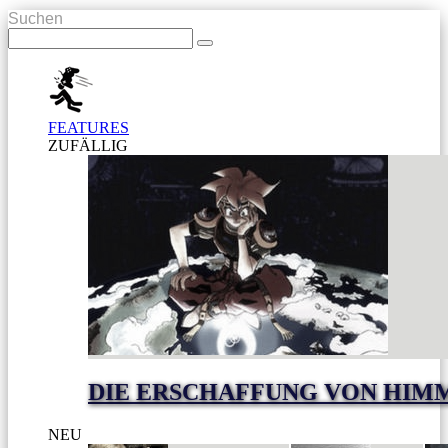
Suchen
FEATURES
ZUFÄLLIG
DIE ERSCHAFFUNG VON HIM
NEU