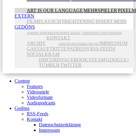
ART IS OUR LANGUAGE
MEHRSPIELER
PIXEL
EXTERN
FILMFLAUSCH
FRIGHTENING
INSERT MOIN
GEDÖNS
ANDERE EMPFEHLENSWERTE BLOGS, WEBSEITEN UND FORMATE
KONTAKT
ARCHIV
IMPRESSUM
DATENSCHUTZERKLÄRUNG
GASTAUFTRITTE
PATREON
RSS-FEEDS
SOCIALKRAM
DISCORD
FACEBOOK
STEAM
GOOGLE+
TUMBLR
TWITTER
Content
Features
Videospiele
Videoformate
Audiopodcasts
Gedöns
RSS-Feeds
Kontakt
Datenschutzerklärung
Impressum