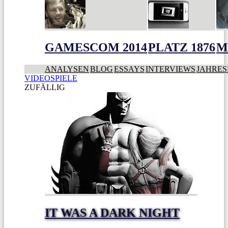
GAMESCOM 2014
PLATZ 1876
M
ANALYSEN
BLOG
ESSAYS
INTERVIEWS
JAHRES
VIDEOSPIELE
ZUFÄLLIG
IT WAS A DARK NIGHT