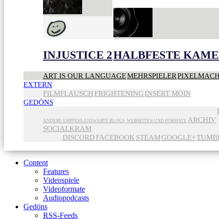
INJUSTICE 2
HALBFESTE KAME
ART IS OUR LANGUAGE
MEHRSPIELER
PIXELMAC
EXTERN
FILMFLAUSCH
FRIGHTENING
INSERT MOIN
GEDÖNS
ARCHIV
ANDERE EMPFEHLENSWERTE BLOGS, WEBSEITEN UND FORMATE
SOCIALKRAM
DISCORD
FACEBOOK
STEAM
GOOGLE+
TUMB
Content
Features
Videospiele
Videoformate
Audiopodcasts
Gedöns
RSS-Feeds