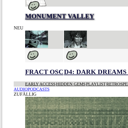
MONUMENT VALLEY
NEU
FRACT OSC
D4: DARK DREAMS 
EARLY ACCESS
HIDDEN GEMS
PLAYLIST
RETROSPE
AUDIOPODCASTS
ZUFÄLLIG