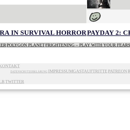
RA IN SURVIVAL HORROR
PAYDAY 2: 
HER
POLYGON PLANET
FRIGHTENING – PLAY WITH YOUR FEAR
KONTAKT
IMPRESSUM
GASTAUFTRITTE
PATREON
DATENSCHUTZERKLÄRUNG
LR
TWITTER