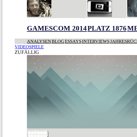
GAMESCOM 2014
PLATZ 1876
ME
ANALYSEN
BLOG
ESSAYS
INTERVIEWS
JAHRESRÜC
VIDEOSPIELE
ZUFÄLLIG