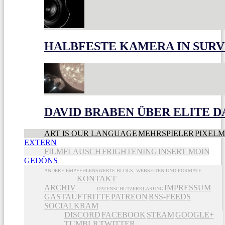
HALBFESTE KAMERA IN SUR
DAVID BRABEN ÜBER ELITE 
ART IS OUR LANGUAGE
MEHRSPIELER
PIXEL
EXTERN
FILMFLAUSCH
FRIGHTENING
INSERT MOIN
GEDÖNS
ANDERE EMPFEHLENSWERTE BLOGS, WEBSEITEN UND FORMATE
KONTAKT
ARCHIV
IMPRESSUM
DATENSCHUTZERKLÄRUNG
GASTAUFTRITTE
PATREON
RSS-FEEDS
SOCIALKRAM
DISCORD
FACEBOOK
STEAM
GOOGLE+
TUMBLR
TWITTER