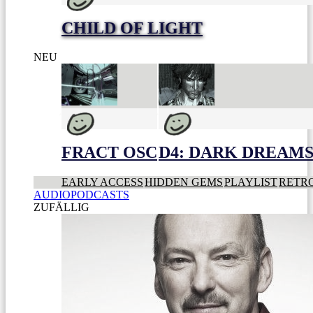
CHILD OF LIGHT
NEU
FRACT OSC
D4: DARK DREAMS 
EARLY ACCESS
HIDDEN GEMS
PLAYLIST
RETR
AUDIOPODCASTS
ZUFÄLLIG