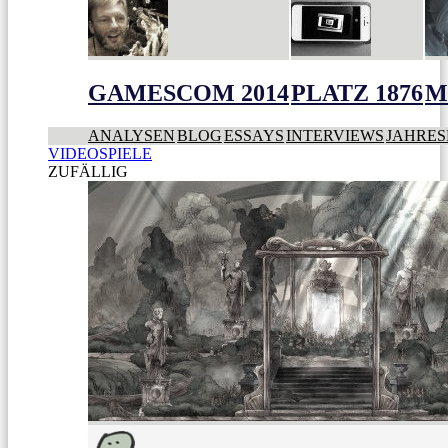
GAMESCOM 2014
PLATZ 1876
M
ANALYSEN
BLOG
ESSAYS
INTERVIEWS
JAHRES
VIDEOSPIELE
ZUFÄLLIG