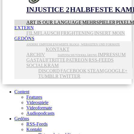
INJUSTICE 2
HALBFESTE KAME
ART IS OUR LANGUAGE
MEHRSPIELER
PIXEL
EXTERN
FILMFLAUSCH
FRIGHTENING
INSERT MOIN
GEDÖNS
ANDERE EMPFEHLENSWERTE BLOGS, WEBSEITEN UND FORMATE
KONTAKT
ARCHIV
IMPRESSUM
DATENSCHUTZERKLÄRUNG
GASTAUFTRITTE
PATREON
RSS-FEEDS
SOCIALKRAM
DISCORD
FACEBOOK
STEAM
GOOGLE+
TUMBLR
TWITTER
Content
Features
Videospiele
Videoformate
Audiopodcasts
Gedöns
RSS-Feeds
Kontakt