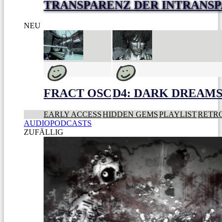
TRANSPARENZ DER INTRANS
NEU
FRACT OSC
D4: DARK DREAMS 
EARLY ACCESS
HIDDEN GEMS
PLAYLIST
RETR
AUDIOPODCASTS
ZUFÄLLIG