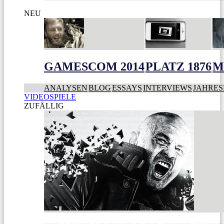
NEU
GAMESCOM 2014
PLATZ 1876
M
ANALYSEN
BLOG
ESSAYS
INTERVIEWS
JAHRES
VIDEOSPIELE
ZUFÄLLIG