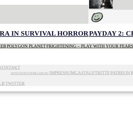
RA IN SURVIVAL HORROR
PAYDAY 2: 
HER
POLYGON PLANET
FRIGHTENING – PLAY WITH YOUR FEAR
KONTAKT
IMPRESSUM
GASTAUFTRITTE
PATREON
DATENSCHUTZERKLÄRUNG
LR
TWITTER