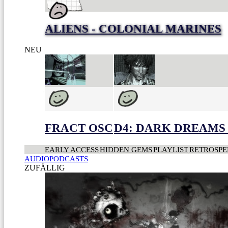
ALIENS - COLONIAL MARINES
NEU
FRACT OSC
D4: DARK DREAMS 
EARLY ACCESS
HIDDEN GEMS
PLAYLIST
RETROSPE
AUDIOPODCASTS
ZUFÄLLIG