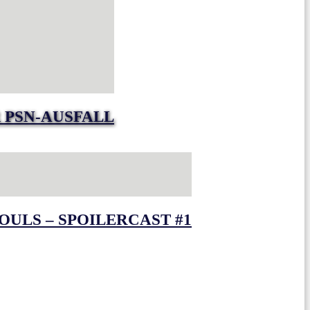
 PSN-AUSFALL
OULS – SPOILERCAST #1