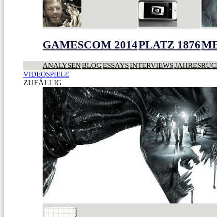
GAMESCOM 2014
PLATZ 1876
ME
ANALYSEN
BLOG
ESSAYS
INTERVIEWS
JAHRESRÜC
VIDEOSPIELE
ZUFÄLLIG