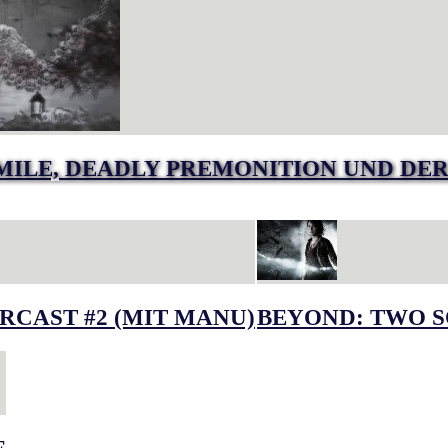
MILE, DEADLY PREMONITION UND DER
RCAST #2 (MIT MANU)
BEYOND: TWO S