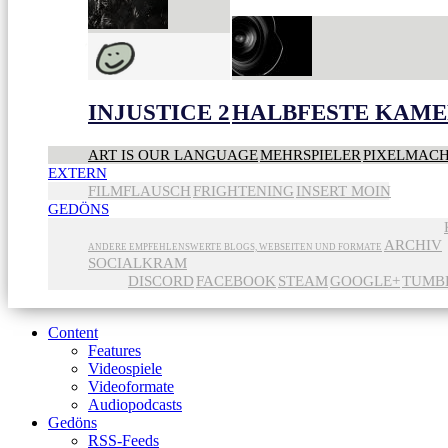
INJUSTICE 2
HALBFESTE KAME
ART IS OUR LANGUAGE
MEHRSPIELER
PIXELMAC
EXTERN
FILMFLAUSCH
FRIGHTENING
INSERT MOIN
GEDÖNS
ARCHIV
ANDERE EMPFEHLENSWERTE BLOGS, WEBSEITEN UND FORMATE
SOCIALKRAM
DISCORD
FACEBOOK
STEAM
GOOGLE+
TUMB
Content
Features
Videospiele
Videoformate
Audiopodcasts
Gedöns
RSS-Feeds