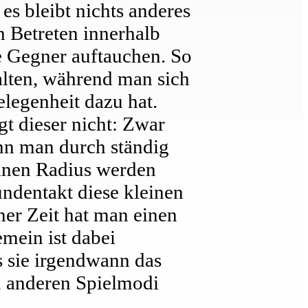
es bleibt nichts anderes
h Betreten innerhalb
e Gegner auftauchen. So
lten, während man sich
legenheit dazu hat.
gt dieser nicht: Zwar
ann man durch ständig
einen Radius werden
undentakt diese kleinen
ner Zeit hat man einen
emein ist dabei
s sie irgendwann das
n anderen Spielmodi