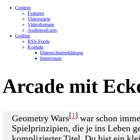
Content
Features
Videospiele
Videoformate
Audiopodcasts
Gedöns
RSS-Feeds
Kontakt
Datenschutzerklärung
Impressum
Arcade mit Eck
[
1
]
Geometry Wars
war schon immer 
Spielprinzipien, die je ins Leben 
komplizierter Titel. Du bist ein k