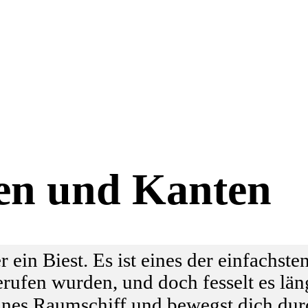
en und Kanten
ein Biest. Es ist eines der einfachste
gerufen wurden, und doch fesselt es lä
leines Raumschiff und bewegst dich dur