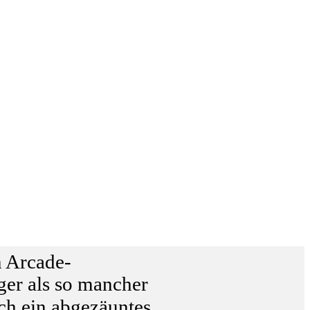
n Arcade-
nger als so mancher
ch ein abgezäuntes,