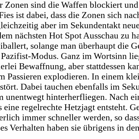
 Zonen sind die Waffen blockiert und 
Fies ist dabei, dass die Zonen sich nac
leichzeitig aber im Sekundentakt neu
em nächsten Hot Spot Ausschau zu ha
ballert, solange man überhaupt die Ge
r Pazifist-Modus. Ganz im Wortsinn lie
nerlei Bewaffnung, aber stattdessen k
im Passieren explodieren. In einem kl
stört. Dabei tauchen ebenfalls im Sek
m unentwegt hinterherfliegen. Nach ei
 eine regelrechte Hetzjagt entsteht. G
ierlich immer schneller werden, so das
es Verhalten haben sie übrigens in de