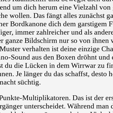
rend um dich herum eine Vielzahl vo
sche wollen. Das fängt alles zunächst 
iner Bordkanone dich dem garstigem F
ger, immer zahlreicher und als andere
er ganze Bildschirm nur so von ihnen 
Muster verhalten ist deine einzige Ch
hno-Sound aus den Boxen dröhnt und d
st du die Lücken in dem Wirrwar zu f
nen. Je länger du das schaffst, desto 
macht süchtig.
unkte-Multiplikatoren. Das ist der ers
gänger unterscheidet. Während man d