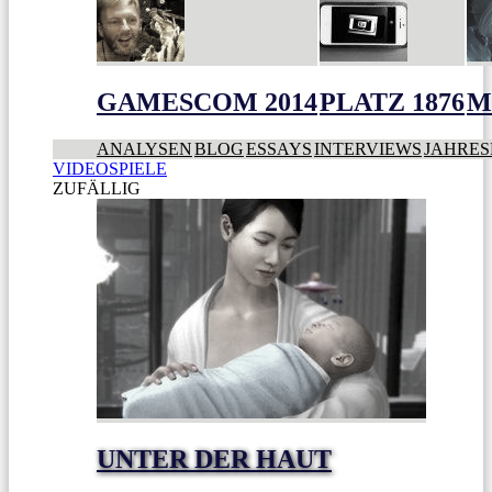
GAMESCOM 2014
PLATZ 1876
M
ANALYSEN
BLOG
ESSAYS
INTERVIEWS
JAHRES
VIDEOSPIELE
ZUFÄLLIG
UNTER DER HAUT