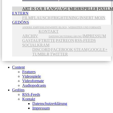
ART IS OUR LANGUAGE
MEHRSPIELER
PIXEL
EXTERN
FILMFLAUSCH
FRIGHTENING
INSERT MOIN
GEDÖNS
ANDERE EMPFEHLENSWERTE BLOGS, WEBSEITEN UND FORMATE
KONTAKT
ARCHIV
IMPRESSUM
DATENSCHUTZERKLÄRUNG
GASTAUFTRITTE
PATREON
RSS-FEEDS
SOCIALKRAM
DISCORD
FACEBOOK
STEAM
GOOGLE+
TUMBLR
TWITTER
Content
Features
Videospiele
Videoformate
Audiopodcasts
Gedöns
RSS-Feeds
Kontakt
Datenschutzerklärung
Impressum