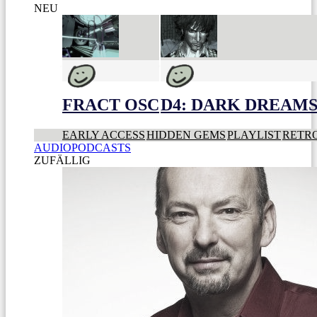
NEU
FRACT OSC
D4: DARK DREAMS 
EARLY ACCESS
HIDDEN GEMS
PLAYLIST
RETR
AUDIOPODCASTS
ZUFÄLLIG