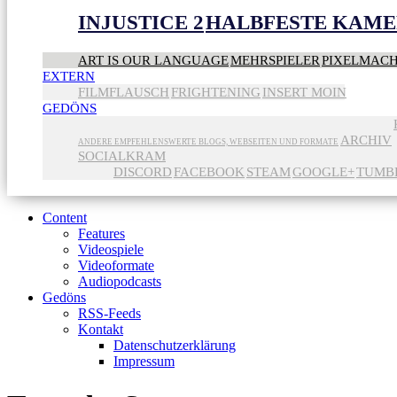
INJUSTICE 2
HALBFESTE KAME
ART IS OUR LANGUAGE
MEHRSPIELER
PIXELMAC
EXTERN
FILMFLAUSCH
FRIGHTENING
INSERT MOIN
GEDÖNS
ARCHIV
ANDERE EMPFEHLENSWERTE BLOGS, WEBSEITEN UND FORMATE
SOCIALKRAM
DISCORD
FACEBOOK
STEAM
GOOGLE+
TUMB
Content
Features
Videospiele
Videoformate
Audiopodcasts
Gedöns
RSS-Feeds
Kontakt
Datenschutzerklärung
Impressum