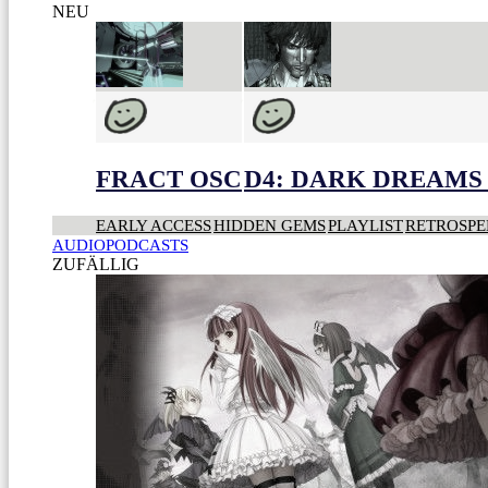
NEU
FRACT OSC
D4: DARK DREAMS 
EARLY ACCESS
HIDDEN GEMS
PLAYLIST
RETROSPE
AUDIOPODCASTS
ZUFÄLLIG