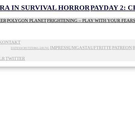
RA IN SURVIVAL HORROR
PAYDAY 2: 
HER
POLYGON PLANET
FRIGHTENING – PLAY WITH YOUR FEAR
KONTAKT
IMPRESSUM
GASTAUFTRITTE
PATREON
DATENSCHUTZERKLÄRUNG
LR
TWITTER