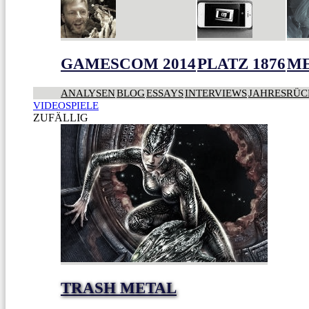
GAMESCOM 2014
PLATZ 1876
ME
ANALYSEN
BLOG
ESSAYS
INTERVIEWS
JAHRESRÜC
VIDEOSPIELE
ZUFÄLLIG
TRASH METAL