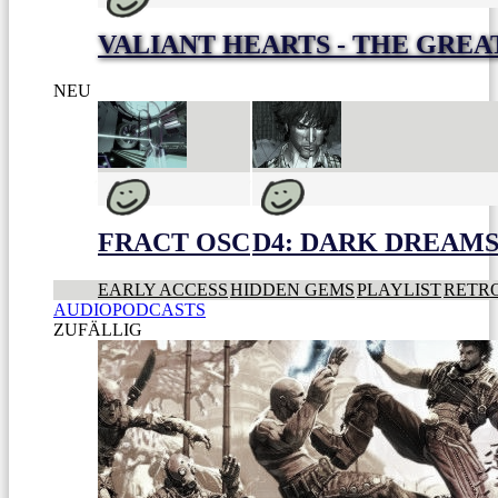
VALIANT HEARTS - THE GREA
NEU
FRACT OSC
D4: DARK DREAMS 
EARLY ACCESS
HIDDEN GEMS
PLAYLIST
RETR
AUDIOPODCASTS
ZUFÄLLIG