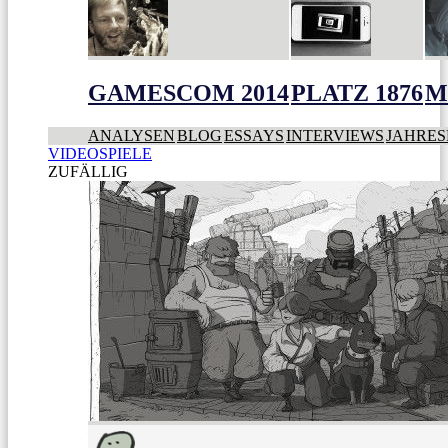
GAMESCOM 2014
PLATZ 1876
M
ANALYSEN
BLOG
ESSAYS
INTERVIEWS
JAHRES
VIDEOSPIELE
ZUFÄLLIG