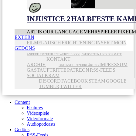
INJUSTICE 2
HALBFESTE KAME
ART IS OUR LANGUAGE
MEHRSPIELER
PIXEL
EXTERN
FILMFLAUSCH
FRIGHTENING
INSERT MOIN
GEDÖNS
ANDERE EMPFEHLENSWERTE BLOGS, WEBSEITEN UND FORMATE
KONTAKT
ARCHIV
IMPRESSUM
DATENSCHUTZERKLÄRUNG
GASTAUFTRITTE
PATREON
RSS-FEEDS
SOCIALKRAM
DISCORD
FACEBOOK
STEAM
GOOGLE+
TUMBLR
TWITTER
Content
Features
Videospiele
Videoformate
Audiopodcasts
Gedöns
RSS-Feeds