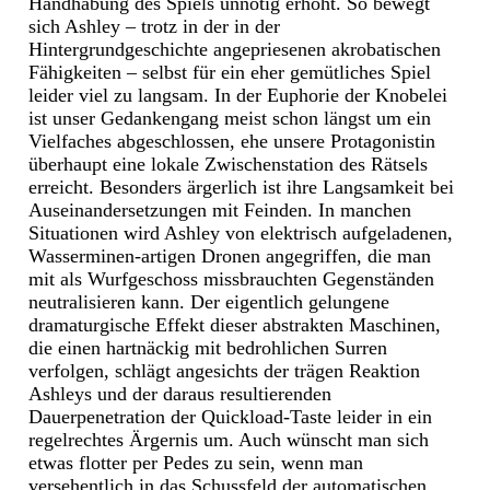
Handhabung des Spiels unnötig erhöht. So bewegt
sich Ashley – trotz in der in der
Hintergrundgeschichte angepriesenen akrobatischen
Fähigkeiten – selbst für ein eher gemütliches Spiel
leider viel zu langsam. In der Euphorie der Knobelei
ist unser Gedankengang meist schon längst um ein
Vielfaches abgeschlossen, ehe unsere Protagonistin
überhaupt eine lokale Zwischenstation des Rätsels
erreicht. Besonders ärgerlich ist ihre Langsamkeit bei
Auseinandersetzungen mit Feinden. In manchen
Situationen wird Ashley von elektrisch aufgeladenen,
Wasserminen-artigen Dronen angegriffen, die man
mit als Wurfgeschoss missbrauchten Gegenständen
neutralisieren kann. Der eigentlich gelungene
dramaturgische Effekt dieser abstrakten Maschinen,
die einen hartnäckig mit bedrohlichen Surren
verfolgen, schlägt angesichts der trägen Reaktion
Ashleys und der daraus resultierenden
Dauerpenetration der Quickload-Taste leider in ein
regelrechtes Ärgernis um. Auch wünscht man sich
etwas flotter per Pedes zu sein, wenn man
versehentlich in das Schussfeld der automatischen