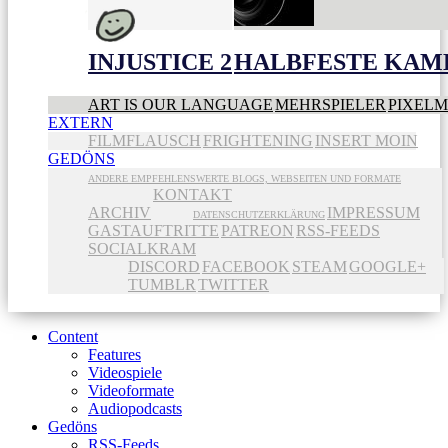
INJUSTICE 2
HALBFESTE KAME
ART IS OUR LANGUAGE
MEHRSPIELER
PIXEL
EXTERN
FILMFLAUSCH
FRIGHTENING
INSERT MOIN
GEDÖNS
ANDERE EMPFEHLENSWERTE BLOGS, WEBSEITEN UND FORMATE
KONTAKT
ARCHIV
IMPRESSUM
DATENSCHUTZERKLÄRUNG
GASTAUFTRITTE
PATREON
RSS-FEEDS
SOCIALKRAM
DISCORD
FACEBOOK
STEAM
GOOGLE+
TUMBLR
TWITTER
Content
Features
Videospiele
Videoformate
Audiopodcasts
Gedöns
RSS-Feeds