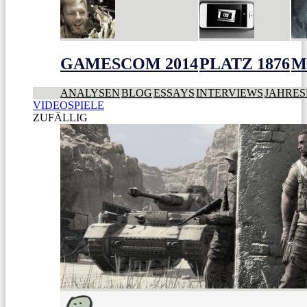
GAMESCOM 2014
PLATZ 1876
M
ANALYSEN
BLOG
ESSAYS
INTERVIEWS
JAHRES
VIDEOSPIELE
ZUFÄLLIG