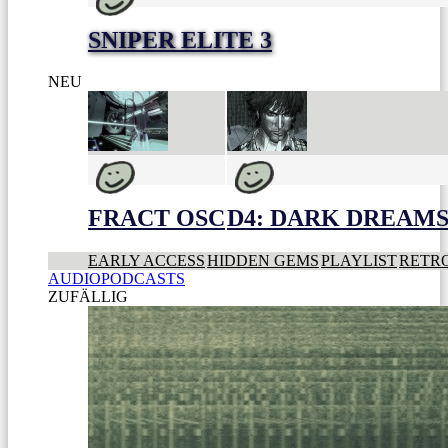
SNIPER ELITE 3
NEU
FRACT OSC
D4: DARK DREAMS 
EARLY ACCESS
HIDDEN GEMS
PLAYLIST
RETR
AUDIOPODCASTS
ZUFÄLLIG