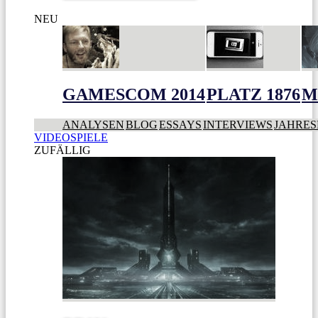
NEU
GAMESCOM 2014
PLATZ 1876
M
ANALYSEN
BLOG
ESSAYS
INTERVIEWS
JAHRES
VIDEOSPIELE
ZUFÄLLIG