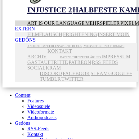
INJUSTICE 2
HALBFESTE KAME
ART IS OUR LANGUAGE
MEHRSPIELER
PIXEL
EXTERN
FILMFLAUSCH
FRIGHTENING
INSERT MOIN
GEDÖNS
ANDERE EMPFEHLENSWERTE BLOGS, WEBSEITEN UND FORMATE
KONTAKT
ARCHIV
IMPRESSUM
DATENSCHUTZERKLÄRUNG
GASTAUFTRITTE
PATREON
RSS-FEEDS
SOCIALKRAM
DISCORD
FACEBOOK
STEAM
GOOGLE+
TUMBLR
TWITTER
Content
Features
Videospiele
Videoformate
Audiopodcasts
Gedöns
RSS-Feeds
Kontakt