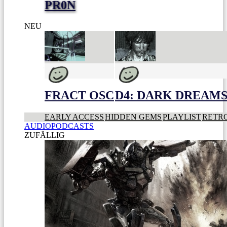
PR0N
NEU
FRACT OSC
D4: DARK DREAMS 
EARLY ACCESS
HIDDEN GEMS
PLAYLIST
RETR
AUDIOPODCASTS
ZUFÄLLIG