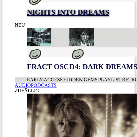
NIGHTS INTO DREAMS
NEU
FRACT OSC
D4: DARK DREAMS 
EARLY ACCESS
HIDDEN GEMS
PLAYLIST
RETR
AUDIOPODCASTS
ZUFÄLLIG