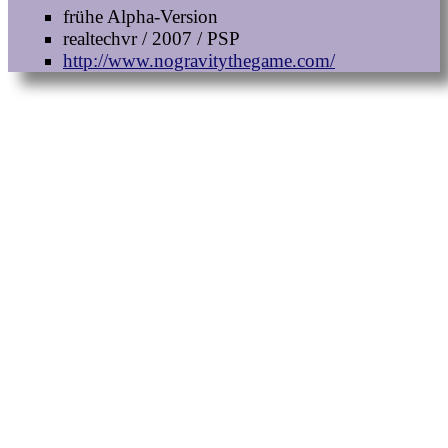
frühe Alpha-Version
realtechvr / 2007 / PSP
http://www.nogravitythegame.com/