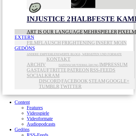
INJUSTICE 2
HALBFESTE KAME
ART IS OUR LANGUAGE
MEHRSPIELER
PIXEL
EXTERN
FILMFLAUSCH
FRIGHTENING
INSERT MOIN
GEDÖNS
ANDERE EMPFEHLENSWERTE BLOGS, WEBSEITEN UND FORMATE
KONTAKT
ARCHIV
IMPRESSUM
DATENSCHUTZERKLÄRUNG
GASTAUFTRITTE
PATREON
RSS-FEEDS
SOCIALKRAM
DISCORD
FACEBOOK
STEAM
GOOGLE+
TUMBLR
TWITTER
Content
Features
Videospiele
Videoformate
Audiopodcasts
Gedöns
RSS-Feeds