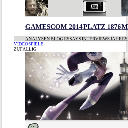
GAMESCOM 2014
PLATZ 1876
M
ANALYSEN
BLOG
ESSAYS
INTERVIEWS
JAHRES
VIDEOSPIELE
ZUFÄLLIG