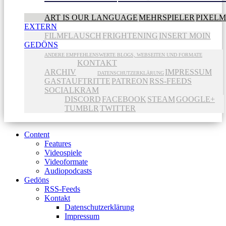
ART IS OUR LANGUAGE
MEHRSPIELER
PIXEL
EXTERN
FILMFLAUSCH
FRIGHTENING
INSERT MOIN
GEDÖNS
ANDERE EMPFEHLENSWERTE BLOGS, WEBSEITEN UND FORMATE
KONTAKT
ARCHIV
IMPRESSUM
DATENSCHUTZERKLÄRUNG
GASTAUFTRITTE
PATREON
RSS-FEEDS
SOCIALKRAM
DISCORD
FACEBOOK
STEAM
GOOGLE+
TUMBLR
TWITTER
Content
Features
Videospiele
Videoformate
Audiopodcasts
Gedöns
RSS-Feeds
Kontakt
Datenschutzerklärung
Impressum