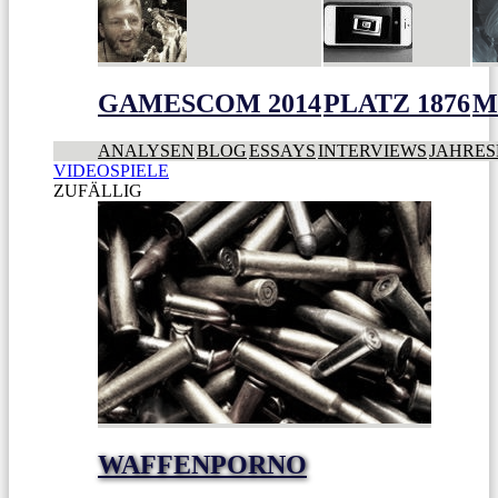
GAMESCOM 2014
PLATZ 1876
M
ANALYSEN
BLOG
ESSAYS
INTERVIEWS
JAHRES
VIDEOSPIELE
ZUFÄLLIG
WAFFENPORNO