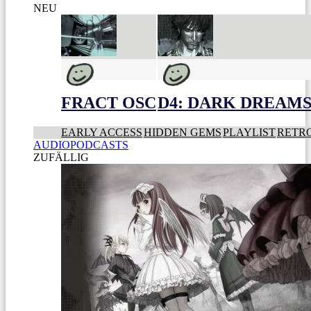
NEU
FRACT OSC
D4: DARK DREAMS 
EARLY ACCESS
HIDDEN GEMS
PLAYLIST
RETR
AUDIOPODCASTS
ZUFÄLLIG