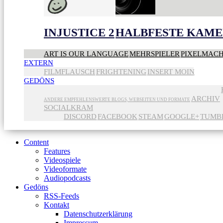
INJUSTICE 2
HALBFESTE KAME
ART IS OUR LANGUAGE
MEHRSPIELER
PIXELMAC
EXTERN
FILMFLAUSCH
FRIGHTENING
INSERT MOIN
GEDÖNS
ARCHIV
ANDERE EMPFEHLENSWERTE BLOGS, WEBSEITEN UND FORMATE
SOCIALKRAM
DISCORD
FACEBOOK
STEAM
GOOGLE+
TUMB
Content
Features
Videospiele
Videoformate
Audiopodcasts
Gedöns
RSS-Feeds
Kontakt
Datenschutzerklärung
Impressum