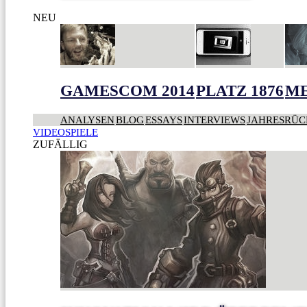
NEU
GAMESCOM 2014
PLATZ 1876
ME
ANALYSEN
BLOG
ESSAYS
INTERVIEWS
JAHRESRÜC
VIDEOSPIELE
ZUFÄLLIG