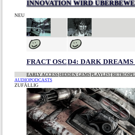
INNOVATION WIRD ÜBERBEWE
NEU
FRACT OSC
D4: DARK DREAMS 
EARLY ACCESS
HIDDEN GEMS
PLAYLIST
RETROSPE
AUDIOPODCASTS
ZUFÄLLIG