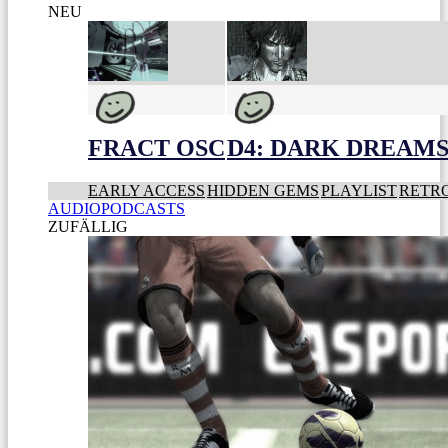
NEU
FRACT OSC
D4: DARK DREAMS 
EARLY ACCESS
HIDDEN GEMS
PLAYLIST
RETR
AUDIOPODCASTS
ZUFÄLLIG