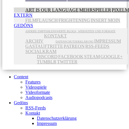
ART IS OUR LANGUAGE
MEHRSPIELER
PIXEL
EXTERN
FILMFLAUSCH
FRIGHTENING
INSERT MOIN
GEDÖNS
ANDERE EMPFEHLENSWERTE BLOGS, WEBSEITEN UND FORMATE
KONTAKT
ARCHIV
IMPRESSUM
DATENSCHUTZERKLÄRUNG
GASTAUFTRITTE
PATREON
RSS-FEEDS
SOCIALKRAM
DISCORD
FACEBOOK
STEAM
GOOGLE+
TUMBLR
TWITTER
Content
Features
Videospiele
Videoformate
Audiopodcasts
Gedöns
RSS-Feeds
Kontakt
Datenschutzerklärung
Impressum