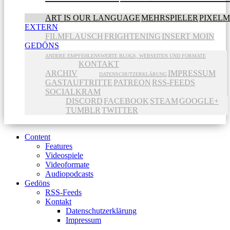
ART IS OUR LANGUAGE
MEHRSPIELER
PIXEL
EXTERN
FILMFLAUSCH
FRIGHTENING
INSERT MOIN
GEDÖNS
ANDERE EMPFEHLENSWERTE BLOGS, WEBSEITEN UND FORMATE
KONTAKT
ARCHIV
IMPRESSUM
DATENSCHUTZERKLÄRUNG
GASTAUFTRITTE
PATREON
RSS-FEEDS
SOCIALKRAM
DISCORD
FACEBOOK
STEAM
GOOGLE+
TUMBLR
TWITTER
Content
Features
Videospiele
Videoformate
Audiopodcasts
Gedöns
RSS-Feeds
Kontakt
Datenschutzerklärung
Impressum