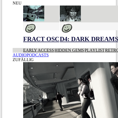
NEU
FRACT OSC
D4: DARK DREAMS 
EARLY ACCESS
HIDDEN GEMS
PLAYLIST
RETR
AUDIOPODCASTS
ZUFÄLLIG