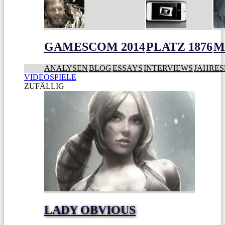
GAMESCOM 2014
PLATZ 1876
M
ANALYSEN
BLOG
ESSAYS
INTERVIEWS
JAHRES
VIDEOSPIELE
ZUFÄLLIG
LADY OBVIOUS