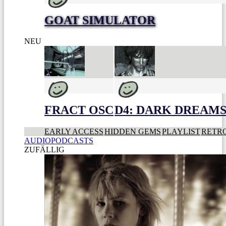
GOAT SIMULATOR
NEU
FRACT OSC
D4: DARK DREAMS 
EARLY ACCESS
HIDDEN GEMS
PLAYLIST
RETR
AUDIOPODCASTS
ZUFÄLLIG