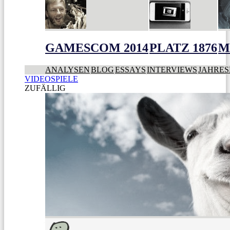
GAMESCOM 2014
PLATZ 1876
M
ANALYSEN
BLOG
ESSAYS
INTERVIEWS
JAHRES
VIDEOSPIELE
ZUFÄLLIG