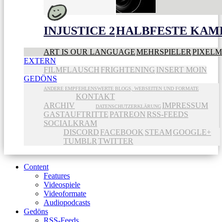
INJUSTICE 2
HALBFESTE KAME
ART IS OUR LANGUAGE
MEHRSPIELER
PIXEL
EXTERN
FILMFLAUSCH
FRIGHTENING
INSERT MOIN
GEDÖNS
ANDERE EMPFEHLENSWERTE BLOGS, WEBSEITEN UND FORMATE
KONTAKT
ARCHIV
IMPRESSUM
DATENSCHUTZERKLÄRUNG
GASTAUFTRITTE
PATREON
RSS-FEEDS
SOCIALKRAM
DISCORD
FACEBOOK
STEAM
GOOGLE+
TUMBLR
TWITTER
Content
Features
Videospiele
Videoformate
Audiopodcasts
Gedöns
RSS-Feeds