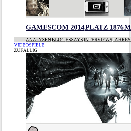
GAMESCOM 2014
PLATZ 1876
M
ANALYSEN
BLOG
ESSAYS
INTERVIEWS
JAHRES
VIDEOSPIELE
ZUFÄLLIG