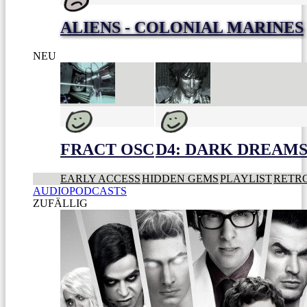
ALIENS - COLONIAL MARINES
NEU
FRACT OSC
D4: DARK DREAMS 
EARLY ACCESS
HIDDEN GEMS
PLAYLIST
RETR
AUDIOPODCASTS
ZUFÄLLIG