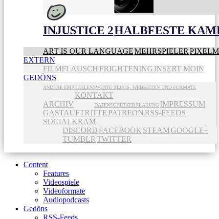
INJUSTICE 2
HALBFESTE KAME
ART IS OUR LANGUAGE
MEHRSPIELER
PIXEL
EXTERN
FILMFLAUSCH
FRIGHTENING
INSERT MOIN
GEDÖNS
ANDERE EMPFEHLENSWERTE BLOGS, WEBSEITEN UND FORMATE
KONTAKT
ARCHIV
IMPRESSUM
DATENSCHUTZERKLÄRUNG
GASTAUFTRITTE
PATREON
RSS-FEEDS
SOCIALKRAM
DISCORD
FACEBOOK
STEAM
GOOGLE+
TUMBLR
TWITTER
Content
Features
Videospiele
Videoformate
Audiopodcasts
Gedöns
RSS-Feeds