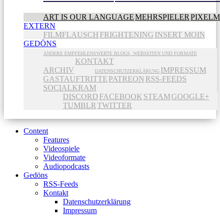
ART IS OUR LANGUAGE
MEHRSPIELER
PIXEL
EXTERN
FILMFLAUSCH
FRIGHTENING
INSERT MOIN
GEDÖNS
ANDERE EMPFEHLENSWERTE BLOGS, WEBSEITEN UND FORMATE
KONTAKT
ARCHIV
IMPRESSUM
DATENSCHUTZERKLÄRUNG
GASTAUFTRITTE
PATREON
RSS-FEEDS
SOCIALKRAM
DISCORD
FACEBOOK
STEAM
GOOGLE+
TUMBLR
TWITTER
Content
Features
Videospiele
Videoformate
Audiopodcasts
Gedöns
RSS-Feeds
Kontakt
Datenschutzerklärung
Impressum