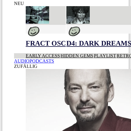
NEU
FRACT OSC
D4: DARK DREAMS 
EARLY ACCESS
HIDDEN GEMS
PLAYLIST
RETR
AUDIOPODCASTS
ZUFÄLLIG