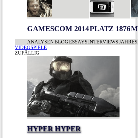
GAMESCOM 2014
PLATZ 1876
M
ANALYSEN
BLOG
ESSAYS
INTERVIEWS
JAHRES
VIDEOSPIELE
ZUFÄLLIG
HYPER HYPER