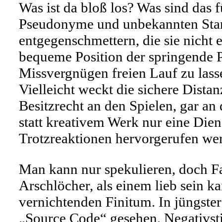
Was ist da bloß los? Was sind das 
Pseudonyme und unbekannten Stan
entgegenschmettern, die sie nicht 
bequeme Position der springende P
Missvergnügen freien Lauf zu las
Vielleicht weckt die sichere Dista
Besitzrecht an den Spielen, gar an
statt kreativem Werk nur eine Diens
Trotzreaktionen hervorgerufen werd
Man kann nur spekulieren, doch Fa
Arschlöcher, als einem lieb sein ka
vernichtenden Finitum. In jüngste
„Source Code“ gesehen. Negativst