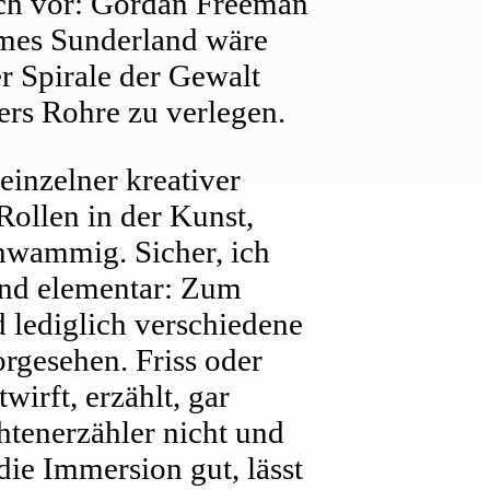
ich vor: Gordan Freeman
ames Sunderland wäre
r Spirale der Gewalt
ers Rohre zu verlegen.
einzelner kreativer
 Rollen in der Kunst,
chwammig. Sicher, ich
sind elementar: Zum
d lediglich verschiedene
rgesehen. Friss oder
wirft, erzählt, gar
htenerzähler nicht und
 die Immersion gut, lässt