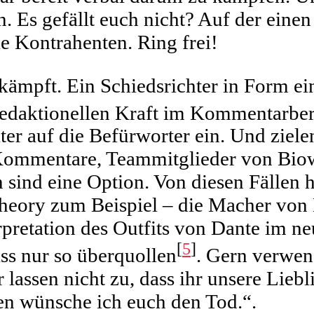
. Es gefällt euch nicht? Auf der einen
ie Kontrahenten. Ring frei!
kämpft. Ein Schiedsrichter in Form ei
edaktionellen Kraft im Kommentarberei
r auf die Befürworter ein. Und zielen
e Kommentare, Teammitglieder von Bio
sind eine Option. Von diesen Fällen h
Theory zum Beispiel – die Macher vo
rpretation des Outfits von Dante im 
[
5
]
ss nur so überquollen
. Gern verwen
 lassen nicht zu, dass ihr unsere Liebl
hen wünsche ich euch den Tod.“.