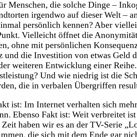
für Menschen, die solche Dinge – Inko
dtorten irgendwo auf dieser Welt – 
einmal persönlich kennen? Aber viellei
unkt. Vielleicht öffnet die Anonymität
sen, ohne mit persönlichen Konsequen
nz und die Investition von etwas Geld
 der weiteren Entwicklung einer Reihe.
tleistung? Und wie niedrig ist die Sch
en, die in verbalen Übergriffen resul
kt ist: Im Internet verhalten sich me
nn. Ebenso Fakt ist: Weit verbreitet ist
r Zeit haben wir es an der TV-Serie „L
immen, die sich mit dem Ende gar nic