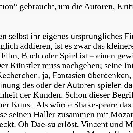
tion“ gebraucht, um die Autoren, Krit
n selbst ihr eigenes ursprüngliches F
lich addieren, ist es zwar das kleiner
 Film, Buch oder Spiel ist – einen ge
 Künstler muss nachgeben; seine Int
herchen, ja, Fantasien überdenken, s
inung des oder der Autoren spielen da
nheit der Kunden. Schon dieser Begriff
r Kunst. Als würde Shakespeare das 
sse seinen Haller zusammen mit Mozart
eckt, Oh Dae-su erlöst, Vincent und M