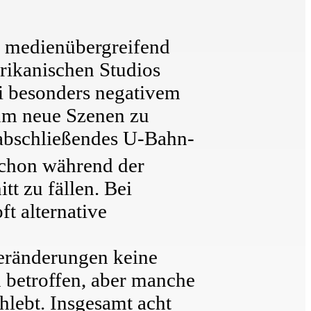
t medienübergreifend
rikanischen Studios
i besonders negativem
um neue Szenen zu
, abschließendes U-Bahn-
schon während der
t zu fällen. Bei
t alternative
Veränderungen keine
en betroffen, aber manche
lebt. Insgesamt acht