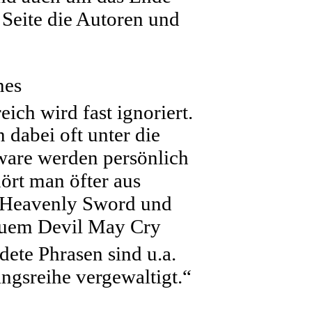
 Seite die Autoren und
nes
ch wird fast ignoriert.
 dabei oft unter die
ware werden persönlich
ört man öfter aus
n Heavenly Sword und
neuem Devil May Cry
dete Phrasen sind u.a.
ingsreihe vergewaltigt.“