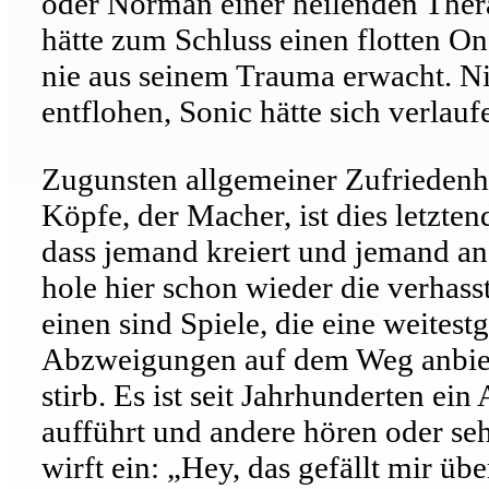
oder Norman einer heilenden Ther
hätte zum Schluss einen flotten 
nie aus seinem Trauma erwacht. Ni
entflohen, Sonic hätte sich verla
Zugunsten allgemeiner Zufriedenhei
Köpfe, der Macher, ist dies letzten
dass jemand kreiert und jemand and
hole hier schon wieder die verhas
einen sind Spiele, die eine weites
Abzweigungen auf dem Weg anbiete
stirb. Es ist seit Jahrhunderten ein
aufführt und andere hören oder se
wirft ein: „Hey, das gefällt mir üb