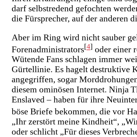
darf selbstredend gefochten werden
die Fürsprecher, auf der anderen d
Aber im Ring wird nicht sauber ge
[
4
]
Forenadministrators
oder einer r
Wütende Fans schlagen immer weite
Gürtellinie. Es hagelt destruktiv
angegriffen, sogar Morddrohungen 
diesem ominösen Internet. Ninja 
Enslaved – haben für ihre Neuinte
böse Briefe bekommen, die vor Ha
„Ihr zerstört meine Kindheit“, „Wir
oder schlicht „Für dieses Verbrec