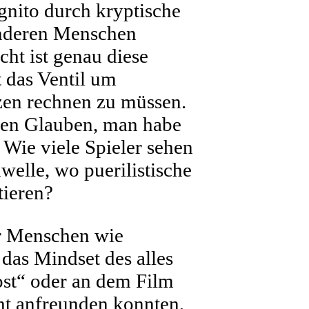
gnito durch kryptische
anderen Menschen
cht ist genau diese
 das Ventil um
zen rechnen zu müssen.
 den Glauben, man habe
 Wie viele Spieler sehen
welle, wo puerilistische
tieren?
hr Menschen wie
 das Mindset des alles
ost“ oder an dem Film
ht anfreunden konnten,