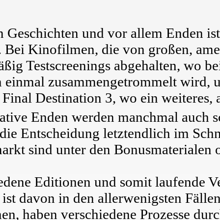
n Geschichten und vor allem Enden is
 Bei Kinofilmen, die von großen, ame
ßig Testscreenings abgehalten, wo be
h einmal zusammengetrommelt wird, 
 Final Destination 3, wo ein weiteres
rnative Enden werden manchmal auch 
ie Entscheidung letztendlich im Schnit
rkt sind unter den Bonusmaterialen of
hiedene Editionen und somit laufende 
ur ist davon in den allerwenigsten Fäll
n, haben verschiedene Prozesse durch