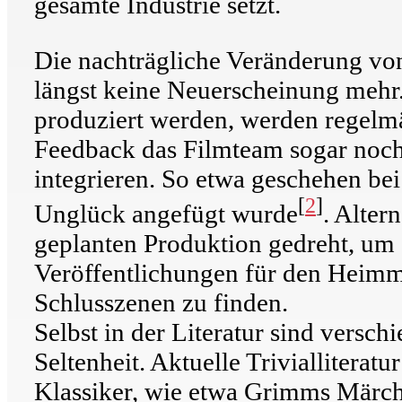
gesamte Industrie setzt.
Die nachträgliche Veränderung vo
längst keine Neuerscheinung mehr.
produziert werden, werden regelmä
Feedback das Filmteam sogar noc
integrieren. So etwa geschehen bei
[
2
]
Unglück angefügt wurde
. Alte
geplanten Produktion gedreht, um d
Veröffentlichungen für den Heimma
Schlusszenen zu finden.
Selbst in der Literatur sind versc
Seltenheit. Aktuelle Trivialliterat
Klassiker, wie etwa Grimms Märche