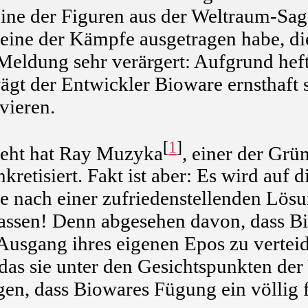
ne der Figuren aus der Weltraum-Sag
keine der Kämpfe ausgetragen habe, di
Meldung sehr verärgert: Aufgrund hef
gt der Entwickler Bioware ernsthaft s
vieren.
[
1
]
ieht hat Ray Muzyka
, einer der Grü
kretisiert. Fakt ist aber: Es wird auf 
he nach einer zufriedenstellenden Lös
assen! Denn abgesehen davon, dass Bi
 Ausgang ihres eigenen Epos zu vertei
 das sie unter den Gesichtspunkten der
en, dass Biowares Fügung ein völlig f