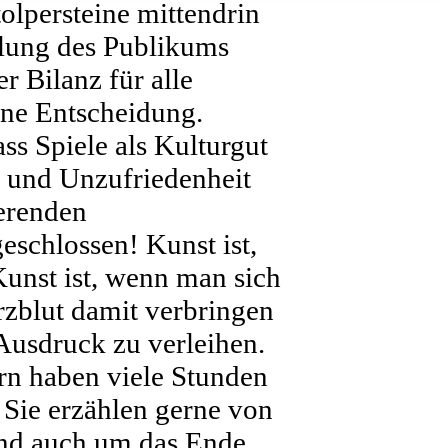
tolpersteine mittendrin
elung des Publikums
r Bilanz für alle
eine Entscheidung.
ss Spiele als Kulturgut
 und Unzufriedenheit
erenden
eschlossen! Kunst ist,
Kunst ist, wenn man sich
rzblut damit verbringen
Ausdruck zu verleihen.
ern haben viele Stunden
Sie erzählen gerne von
Und auch um das Ende