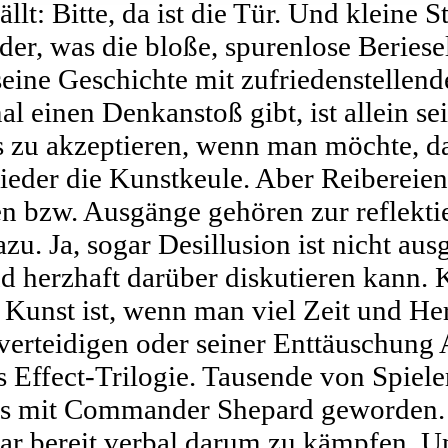
llt: Bitte, da ist die Tür. Und kleine S
ader, was die bloße, spurenlose Beries
eine Geschichte mit zufriedenstellende
l einen Denkanstoß gibt, ist allein s
s zu akzeptieren, wenn man möchte, da
der die Kunstkeule. Aber Reibereien
n bzw. Ausgänge gehören zur reflekti
. Ja, sogar Desillusion ist nicht ausg
d herzhaft darüber diskutieren kann. 
Kunst ist, wenn man viel Zeit und He
verteidigen oder seiner Enttäuschung 
s Effect-Trilogie. Tausende von Spiel
eins mit Commander Shepard geworden. 
gar bereit verbal darum zu kämpfen. 