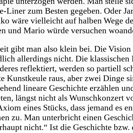
apie unterzogen werden. Man stelle s
One-Liner zum Besten gegeben. Oder J
ko wäre vielleicht auf halben Wege de
ufen und Mario würde versuchen woand
t gibt man also klein bei. Die Vision 
dlich allerdings nicht. Die klassischen
eres reflektiert, werden so partiell s
ste Kunstkeule raus, aber zwei Dinge 
tgehend lineare Geschichte erzählen un
n, längst nicht als Wunschkonzert vo
 Axiom eines Stücks, dass jemand es ent
hen zu. Man unterbricht einen Geschic
erhaupt nicht.“ Ist die Geschichte bzw.