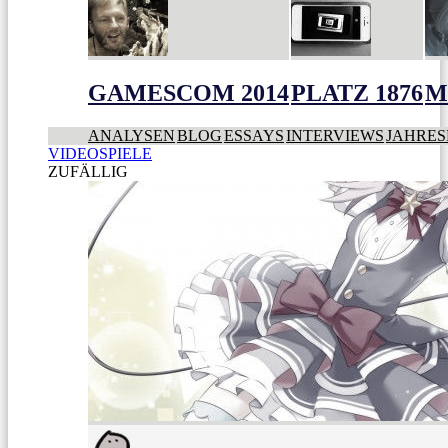
GAMESCOM 2014
PLATZ 1876
M
ANALYSEN
BLOG
ESSAYS
INTERVIEWS
JAHRES
VIDEOSPIELE
ZUFÄLLIG