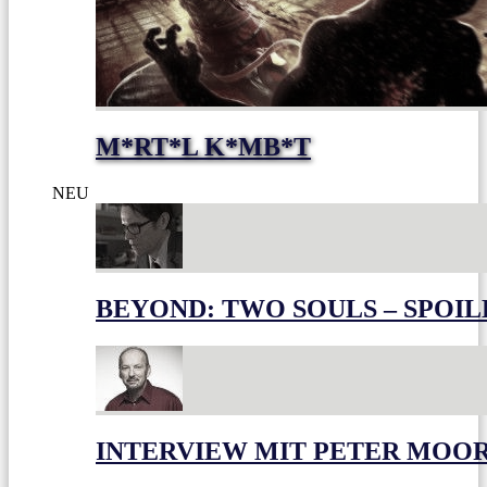
M*RT*L K*MB*T
NEU
BEYOND: TWO SOULS – SPOIL
INTERVIEW MIT PETER MOO