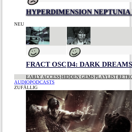
HYPERDIMENSION NEPTUNIA 
NEU
FRACT OSC
D4: DARK DREAMS 
EARLY ACCESS
HIDDEN GEMS
PLAYLIST
RETR
AUDIOPODCASTS
ZUFÄLLIG