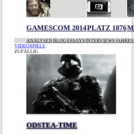
GAMESCOM 2014
PLATZ 1876
M
ANALYSEN
BLOG
ESSAYS
INTERVIEWS
JAHRES
VIDEOSPIELE
ZUFÄLLIG
ODSTEA-TIME