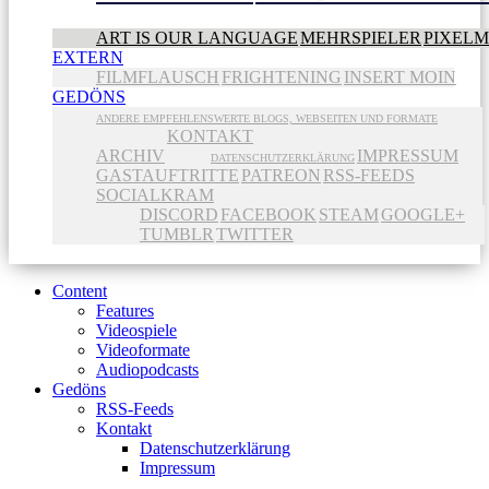
ART IS OUR LANGUAGE
MEHRSPIELER
PIXEL
EXTERN
FILMFLAUSCH
FRIGHTENING
INSERT MOIN
GEDÖNS
ANDERE EMPFEHLENSWERTE BLOGS, WEBSEITEN UND FORMATE
KONTAKT
ARCHIV
IMPRESSUM
DATENSCHUTZERKLÄRUNG
GASTAUFTRITTE
PATREON
RSS-FEEDS
SOCIALKRAM
DISCORD
FACEBOOK
STEAM
GOOGLE+
TUMBLR
TWITTER
Content
Features
Videospiele
Videoformate
Audiopodcasts
Gedöns
RSS-Feeds
Kontakt
Datenschutzerklärung
Impressum