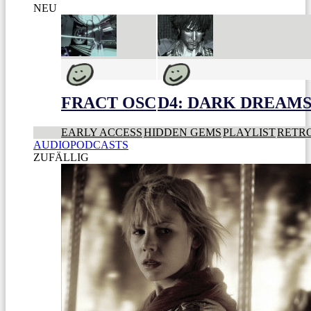
NEU
FRACT OSC
D4: DARK DREAMS 
EARLY ACCESS
HIDDEN GEMS
PLAYLIST
RETR
AUDIOPODCASTS
ZUFÄLLIG