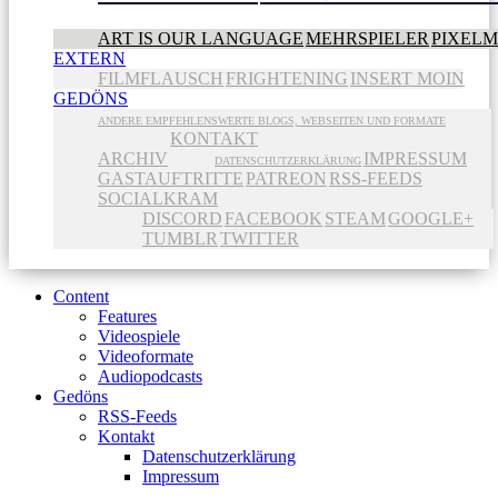
ART IS OUR LANGUAGE
MEHRSPIELER
PIXEL
EXTERN
FILMFLAUSCH
FRIGHTENING
INSERT MOIN
GEDÖNS
ANDERE EMPFEHLENSWERTE BLOGS, WEBSEITEN UND FORMATE
KONTAKT
ARCHIV
IMPRESSUM
DATENSCHUTZERKLÄRUNG
GASTAUFTRITTE
PATREON
RSS-FEEDS
SOCIALKRAM
DISCORD
FACEBOOK
STEAM
GOOGLE+
TUMBLR
TWITTER
Content
Features
Videospiele
Videoformate
Audiopodcasts
Gedöns
RSS-Feeds
Kontakt
Datenschutzerklärung
Impressum