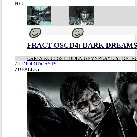
NEU
FRACT OSC
D4: DARK DREAMS 
EARLY ACCESS
HIDDEN GEMS
PLAYLIST
RETR
AUDIOPODCASTS
ZUFÄLLIG