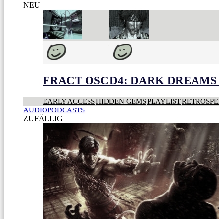
NEU
FRACT OSC
D4: DARK DREAMS 
EARLY ACCESS
HIDDEN GEMS
PLAYLIST
RETROSPE
AUDIOPODCASTS
ZUFÄLLIG