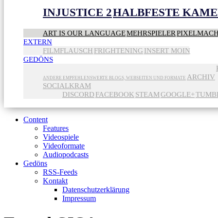
INJUSTICE 2
HALBFESTE KAME
ART IS OUR LANGUAGE
MEHRSPIELER
PIXELMAC
EXTERN
FILMFLAUSCH
FRIGHTENING
INSERT MOIN
GEDÖNS
ARCHIV
ANDERE EMPFEHLENSWERTE BLOGS, WEBSEITEN UND FORMATE
SOCIALKRAM
DISCORD
FACEBOOK
STEAM
GOOGLE+
TUMB
Content
Features
Videospiele
Videoformate
Audiopodcasts
Gedöns
RSS-Feeds
Kontakt
Datenschutzerklärung
Impressum