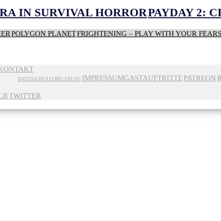
RA IN SURVIVAL HORROR
PAYDAY 2: 
HER
POLYGON PLANET
FRIGHTENING – PLAY WITH YOUR FEAR
KONTAKT
IMPRESSUM
GASTAUFTRITTE
PATREON
DATENSCHUTZERKLÄRUNG
LR
TWITTER