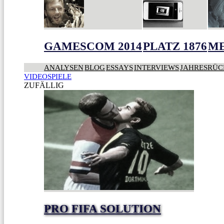
GAMESCOM 2014
PLATZ 1876
ME
ANALYSEN
BLOG
ESSAYS
INTERVIEWS
JAHRESRÜC
VIDEOSPIELE
ZUFÄLLIG
PRO FIFA SOLUTION