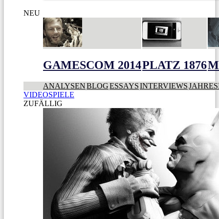
NEU
GAMESCOM 2014
PLATZ 1876
M
ANALYSEN
BLOG
ESSAYS
INTERVIEWS
JAHRES
VIDEOSPIELE
ZUFÄLLIG