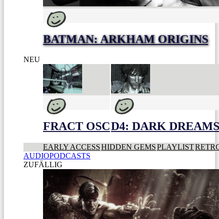
BATMAN: ARKHAM ORIGINS
NEU
FRACT OSC
D4: DARK DREAMS 
EARLY ACCESS
HIDDEN GEMS
PLAYLIST
RETR
AUDIOPODCASTS
ZUFÄLLIG