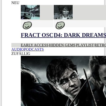
NEU
FRACT OSC
D4: DARK DREAMS 
EARLY ACCESS
HIDDEN GEMS
PLAYLIST
RETR
AUDIOPODCASTS
ZUFÄLLIG