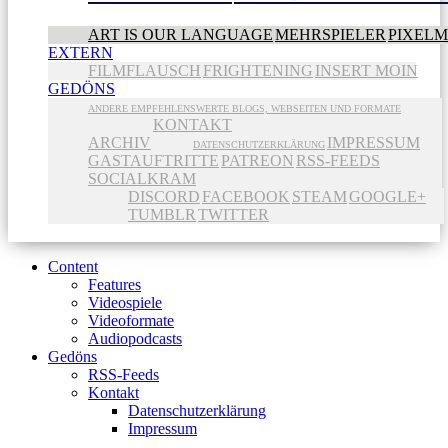
ART IS OUR LANGUAGE
MEHRSPIELER
PIXEL
EXTERN
FILMFLAUSCH
FRIGHTENING
INSERT MOIN
GEDÖNS
ANDERE EMPFEHLENSWERTE BLOGS, WEBSEITEN UND FORMATE
KONTAKT
ARCHIV
IMPRESSUM
DATENSCHUTZERKLÄRUNG
GASTAUFTRITTE
PATREON
RSS-FEEDS
SOCIALKRAM
DISCORD
FACEBOOK
STEAM
GOOGLE+
TUMBLR
TWITTER
Content
Features
Videospiele
Videoformate
Audiopodcasts
Gedöns
RSS-Feeds
Kontakt
Datenschutzerklärung
Impressum